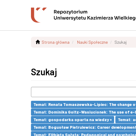
Strona główna
Nauki Społeczne
Szukaj
Szukaj
Temat: Renata Tomaszewska-Lipiec: The change of 
Temat: Dominika Goltz-Wasiucionek: The use of e-l
Temat: gospodarka oparta na wiedzy ×
Temat: a
Temat: Bogusław Pietrulewicz: Career development 
Temat: Elżbieta Sałata: Pedagogical and psychologi