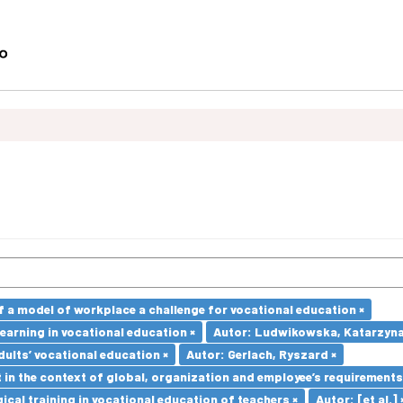
a model of workplace a challenge for vocational education ×
earning in vocational education ×
Autor: Ludwikowska, Katarzyna
dults’ vocational education ×
Autor: Gerlach, Ryszard ×
in the context of global, organization and employee’s requirement
cal training in vocational education of teachers ×
Autor: [et al.] 