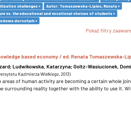
ilization challenges ×
Autor: Tomaszewska-Lipiec, Renata ×
re vs. the educational and vocational choices of students ×
wodowa dorosłych ×
Pokaż filtry zaawa
 knowledge based economy / ed. Renata Tomaszewska-Li
szard
;
Ludwikowska, Katarzyna
;
Goltz-Wasiucionek, Domi
rsytetu Kazimierza Wielkiego
,
2013
)
areas of human activity are becoming a certain whole joi
e surrounding reality together with the ability to use it. W