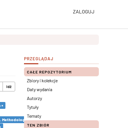
ZALOGUJ
PRZEGLĄDAJ
CAŁE REPOZYTORIUM
Zbiory i kolekcje
Idź
Daty wydania
Autorzy
 ×
Tytuły
Tematy
s. Methodological remarks ×
TEN ZBIÓR
×