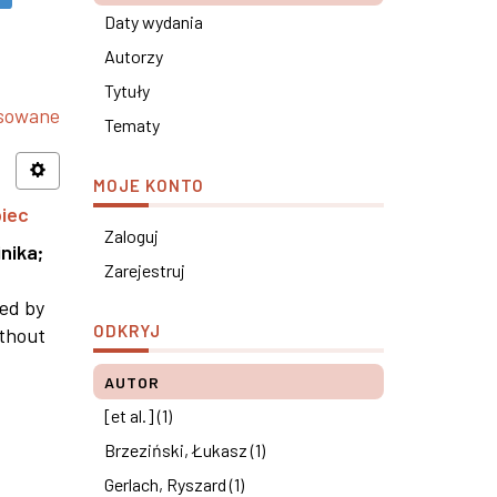
Daty wydania
Autorzy
Tytuły
nsowane
Tematy
MOJE KONTO
piec
Zaloguj
nika
;
Zarejestruj
ned by
ODKRYJ
ithout
AUTOR
[et al.] (1)
Brzeziński, Łukasz (1)
Gerlach, Ryszard (1)