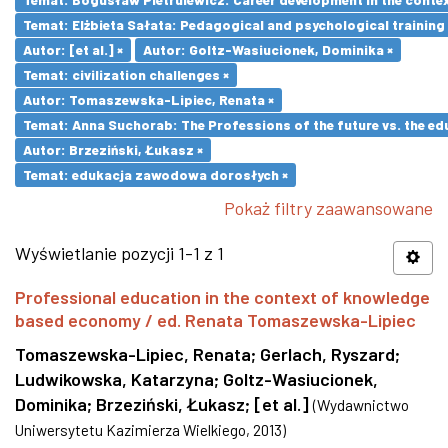
Temat: Elżbieta Sałata: Pedagogical and psychological training 
Autor: [et al.] ×
Autor: Goltz-Wasiucionek, Dominika ×
Temat: civilization challenges ×
Autor: Tomaszewska-Lipiec, Renata ×
Temat: Anna Suchorab: The Professions of the future vs. the ed
Autor: Brzeziński, Łukasz ×
Temat: edukacja zawodowa dorosłych ×
Pokaż filtry zaawansowane
Wyświetlanie pozycji 1-1 z 1
Professional education in the context of knowledge
based economy / ed. Renata Tomaszewska-Lipiec
Tomaszewska-Lipiec, Renata
;
Gerlach, Ryszard
;
Ludwikowska, Katarzyna
;
Goltz-Wasiucionek,
Dominika
;
Brzeziński, Łukasz
;
[et al.]
(
Wydawnictwo
Uniwersytetu Kazimierza Wielkiego
,
2013
)