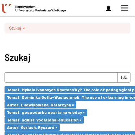
Zaloguj
Men
się
nawi
Szukaj
Szukaj
Idź
Temat: Mykola Ivanovych Smetans’kyi: The role of pedagogical pr
Temat: Dominika Goltz-Wasiucionek: The use of e-learning in vo
Autor: Ludwikowska, Katarzyna ×
Temat: gospodarka oparta na wiedzy ×
Temat: adults’ vocational education ×
Autor: Gerlach, Ryszard ×
Temat: Bogusław Pietrulewicz: Career development in the contex