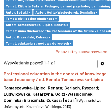
Temat: Elżbieta Sałata: Pedagogical and psychological training 
Autor: [et al.] ×
Autor: Goltz-Wasiucionek, Dominika ×
Temat: civilization challenges ×
Autor: Tomaszewska-Lipiec, Renata ×
Temat: Anna Suchorab: The Professions of the future vs. the ed
Autor: Brzeziński, Łukasz ×
Temat: edukacja zawodowa dorosłych ×
Pokaż filtry zaawansowane
Wyświetlanie pozycji 1-1 z 1
Professional education in the context of knowledge
based economy / ed. Renata Tomaszewska-Lipiec
Tomaszewska-Lipiec, Renata
;
Gerlach, Ryszard
;
Ludwikowska, Katarzyna
;
Goltz-Wasiucionek,
Dominika
;
Brzeziński, Łukasz
;
[et al.]
(
Wydawnictwo
Uniwersytetu Kazimierza Wielkiego
,
2013
)