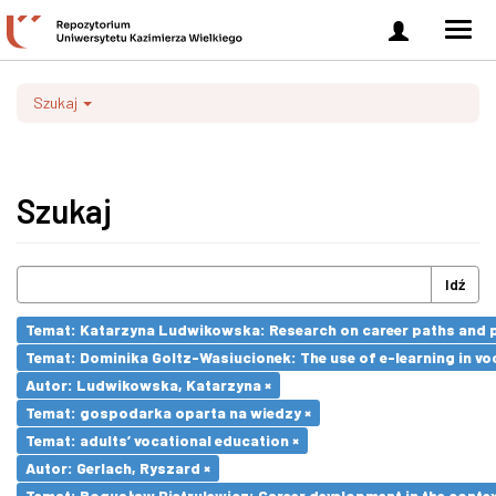
Zaloguj
Men
się
nawi
Szukaj
Szukaj
Idź
Temat: Katarzyna Ludwikowska: Research on career paths and pro
Temat: Dominika Goltz-Wasiucionek: The use of e-learning in vo
Autor: Ludwikowska, Katarzyna ×
Temat: gospodarka oparta na wiedzy ×
Temat: adults’ vocational education ×
Autor: Gerlach, Ryszard ×
Temat: Bogusław Pietrulewicz: Career development in the contex