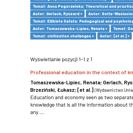
Temat: Anna Pogorzelska: Theoretical and practica
Autor: Gerlach, Ryszard ×
Autor: Goltz-Wasiucio
Temat: Elżbieta Sałata: Pedagogical and psychologi
Autor: Tomaszewska-Lipiec, Renata ×
Temat: Do
Temat: civilization challenges ×
Autor: [et al.] ×
Wyświetlanie pozycji 1-1 z 1
Professional education in the context of
Tomaszewska-Lipiec, Renata
;
Gerlach, Ry
Brzeziński, Łukasz
;
[et al.]
(
Wydawnictwo Uniwe
Education and economy seen as two separate 
knowledge that is all the information about th
any ...