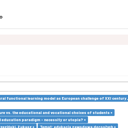
ural functional learning model as European challenge of XXI centur
re vs. the educational and vocational choices of students ×
l education paradigm - necessity or utopia? ×
zeziński, Łukasz ×
Temat: edukacja zawodowa dorosłych ×