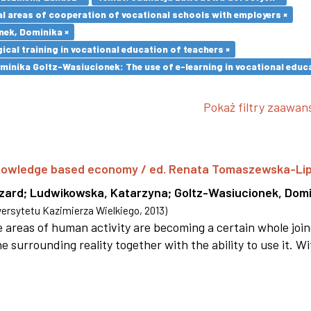
l areas of cooperation of vocational schools with employers ×
nek, Dominika ×
cal training in vocational education of teachers ×
minika Goltz-Wasiucionek: The use of e-learning in vocational educa
Pokaż filtry zaawa
 knowledge based economy / ed. Renata Tomaszewska-Li
szard
;
Ludwikowska, Katarzyna
;
Goltz-Wasiucionek, Domi
rsytetu Kazimierza Wielkiego
,
2013
)
areas of human activity are becoming a certain whole joi
e surrounding reality together with the ability to use it. W