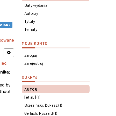
Daty wydania
Autorzy
Tytuły
tion ×
Tematy
nsowane
MOJE KONTO
Zaloguj
piec
Zarejestruj
nika
;
ODKRYJ
ned by
AUTOR
ithout
[et al.] (1)
Brzeziński, Łukasz (1)
Gerlach, Ryszard (1)