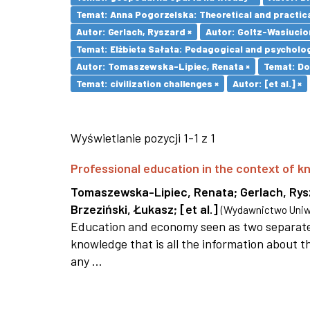
Temat: Anna Pogorzelska: Theoretical and practica
Autor: Gerlach, Ryszard ×
Autor: Goltz-Wasiucio
Temat: Elżbieta Sałata: Pedagogical and psychologi
Autor: Tomaszewska-Lipiec, Renata ×
Temat: Do
Temat: civilization challenges ×
Autor: [et al.] ×
Wyświetlanie pozycji 1-1 z 1
Professional education in the context of
Tomaszewska-Lipiec, Renata
;
Gerlach, Ry
Brzeziński, Łukasz
;
[et al.]
(
Wydawnictwo Uniwe
Education and economy seen as two separate 
knowledge that is all the information about th
any ...