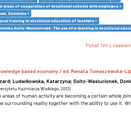
l areas of cooperation of vocational schools with employers ×
nek, Dominika ×
cal training in vocational education of teachers ×
minika Goltz-Wasiucionek: The use of e-learning in vocational educa
Pokaż filtry zaawa
 knowledge based economy / ed. Renata Tomaszewska-Li
szard
;
Ludwikowska, Katarzyna
;
Goltz-Wasiucionek, Domi
rsytetu Kazimierza Wielkiego
,
2013
)
areas of human activity are becoming a certain whole joi
e surrounding reality together with the ability to use it. W