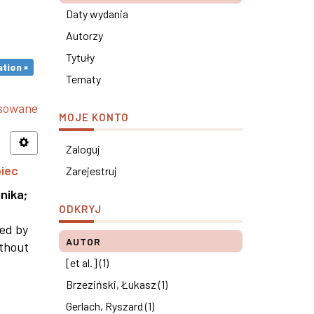
Daty wydania
Autorzy
Tytuły
tion ×
Tematy
nsowane
MOJE KONTO
Zaloguj
piec
Zarejestruj
nika
;
ODKRYJ
ned by
AUTOR
ithout
[et al.] (1)
Brzeziński, Łukasz (1)
Gerlach, Ryszard (1)