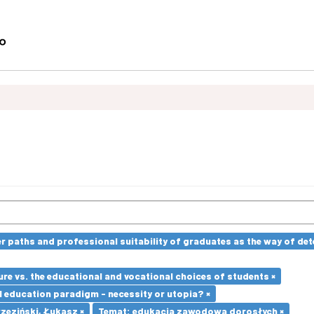
paths and professional suitability of graduates as the way of dete
re vs. the educational and vocational choices of students ×
l education paradigm - necessity or utopia? ×
zeziński, Łukasz ×
Temat: edukacja zawodowa dorosłych ×