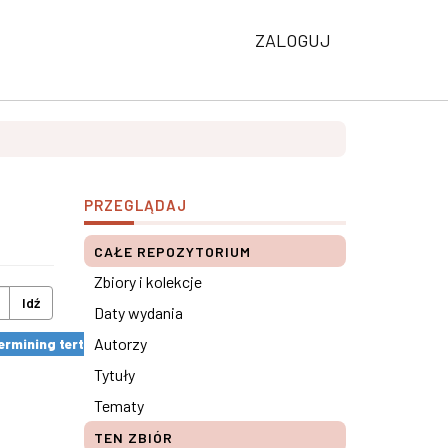
ZALOGUJ
PRZEGLĄDAJ
CAŁE REPOZYTORIUM
Zbiory i kolekcje
Idź
Daty wydania
Autorzy
rmining tertiary education results ×
Tytuły
Tematy
TEN ZBIÓR