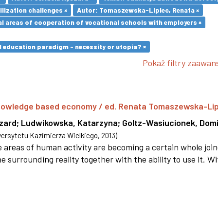
ilization challenges ×
Autor: Tomaszewska-Lipiec, Renata ×
l areas of cooperation of vocational schools with employers ×
l education paradigm - necessity or utopia? ×
Pokaż filtry zaawa
 knowledge based economy / ed. Renata Tomaszewska-Li
szard
;
Ludwikowska, Katarzyna
;
Goltz-Wasiucionek, Domi
rsytetu Kazimierza Wielkiego
,
2013
)
areas of human activity are becoming a certain whole joi
e surrounding reality together with the ability to use it. W