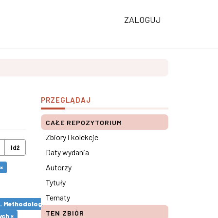
ZALOGUJ
PRZEGLĄDAJ
CAŁE REPOZYTORIUM
Zbiory i kolekcje
Idź
Daty wydania
Autorzy
×
Tytuły
Tematy
s. Methodological remarks ×
TEN ZBIÓR
ch ×