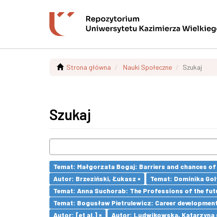
Strona główna
Nauki Społeczne
Szukaj
Szukaj
Temat: Małgorzata Bogaj: Barriers and chances of 
Autor: Brzeziński, Łukasz ×
Temat: Dominika Golt
Temat: Anna Suchorab: The Professions of the futu
Temat: Bogusław Pietrulewicz: Career development 
Autor: [et al.] ×
Autor: Ludwikowska, Katarzyna 