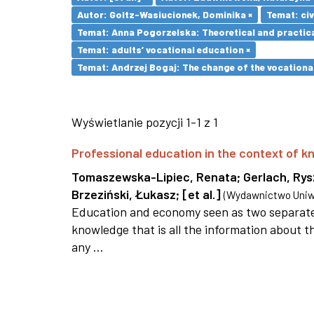
Autor: Goltz-Wasiucionek, Dominika ×
Temat: civ
Temat: Anna Pogorzelska: Theoretical and practica
Temat: adults’ vocational education ×
Temat: Andrzej Bogaj: The change of the vocationa
Wyświetlanie pozycji 1-1 z 1
Professional education in the context of
Tomaszewska-Lipiec, Renata
;
Gerlach, Ry
Brzeziński, Łukasz
;
[et al.]
(
Wydawnictwo Uniwe
Education and economy seen as two separate 
knowledge that is all the information about th
any ...