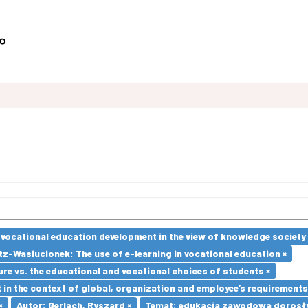
vocational education development in the view of knowledge society 
z-Wasiucionek: The use of e-learning in vocational education ×
re vs. the educational and vocational choices of students ×
in the context of global, organization and employee’s requirement
×
Autor: Gerlach, Ryszard ×
Temat: edukacja zawodowa dorosły