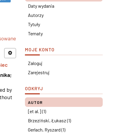
Daty wydania
Autorzy
Tytuły
Tematy
nsowane
MOJE KONTO
Zaloguj
piec
Zarejestruj
nika
;
ODKRYJ
ned by
ithout
AUTOR
[et al.] (1)
Brzeziński, Łukasz (1)
Gerlach, Ryszard (1)