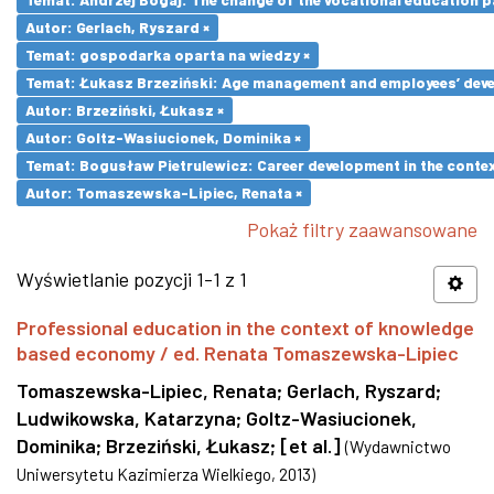
Autor: Gerlach, Ryszard ×
Temat: gospodarka oparta na wiedzy ×
Temat: Łukasz Brzeziński: Age management and employees’ dev
Autor: Brzeziński, Łukasz ×
Autor: Goltz-Wasiucionek, Dominika ×
Temat: Bogusław Pietrulewicz: Career development in the contex
Autor: Tomaszewska-Lipiec, Renata ×
Pokaż filtry zaawansowane
Wyświetlanie pozycji 1-1 z 1
Professional education in the context of knowledge
based economy / ed. Renata Tomaszewska-Lipiec
Tomaszewska-Lipiec, Renata
;
Gerlach, Ryszard
;
Ludwikowska, Katarzyna
;
Goltz-Wasiucionek,
Dominika
;
Brzeziński, Łukasz
;
[et al.]
(
Wydawnictwo
Uniwersytetu Kazimierza Wielkiego
,
2013
)