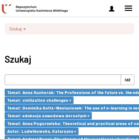
Zaloguj
Men
się
nawi
Szukaj
Szukaj
Idź
Temat: Anna Suchorab: The Professions of the future vs. the ed
Temat: civilization challenges ×
Temat: Dominika Goltz-Wasiucionek: The use of e-learning in vo
Temat: edukacja zawodowa dorosłych ×
Temat: Anna Pogorzelska: Theoretical and practical areas of co
Autor: Ludwikowska, Katarzyna ×
Temat: Andrzej Bogaj: The change of the vocational education p