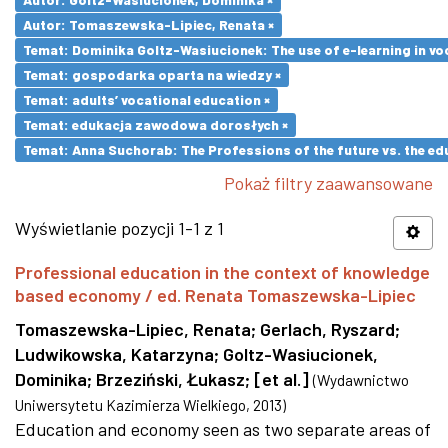
Autor: Tomaszewska-Lipiec, Renata ×
Temat: Dominika Goltz-Wasiucionek: The use of e-learning in vo
Temat: gospodarka oparta na wiedzy ×
Temat: adults’ vocational education ×
Temat: edukacja zawodowa dorosłych ×
Temat: Anna Suchorab: The Professions of the future vs. the ed
Pokaż filtry zaawansowane
Wyświetlanie pozycji 1-1 z 1
Professional education in the context of knowledge
based economy / ed. Renata Tomaszewska-Lipiec
Tomaszewska-Lipiec, Renata
;
Gerlach, Ryszard
;
Ludwikowska, Katarzyna
;
Goltz-Wasiucionek,
Dominika
;
Brzeziński, Łukasz
;
[et al.]
(
Wydawnictwo
Uniwersytetu Kazimierza Wielkiego
,
2013
)
Education and economy seen as two separate areas of