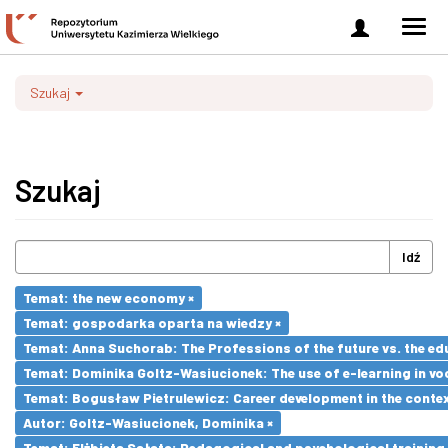
Zaloguj
Men
się
nawi
Szukaj
Szukaj
Idź
Temat: the new economy ×
Temat: gospodarka oparta na wiedzy ×
Temat: Anna Suchorab: The Professions of the future vs. the ed
Temat: Dominika Goltz-Wasiucionek: The use of e-learning in vo
Temat: Bogusław Pietrulewicz: Career development in the contex
Autor: Goltz-Wasiucionek, Dominika ×
Temat: Elżbieta Sałata: Pedagogical and psychological training 