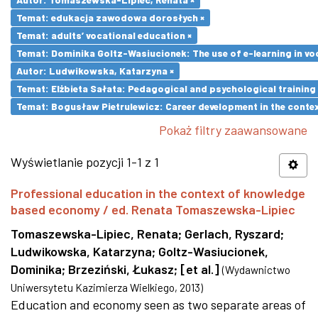
Temat: edukacja zawodowa dorosłych ×
Temat: adults’ vocational education ×
Temat: Dominika Goltz-Wasiucionek: The use of e-learning in vo
Autor: Ludwikowska, Katarzyna ×
Temat: Elżbieta Sałata: Pedagogical and psychological training 
Temat: Bogusław Pietrulewicz: Career development in the contex
Pokaż filtry zaawansowane
Wyświetlanie pozycji 1-1 z 1
Professional education in the context of knowledge
based economy / ed. Renata Tomaszewska-Lipiec
Tomaszewska-Lipiec, Renata
;
Gerlach, Ryszard
;
Ludwikowska, Katarzyna
;
Goltz-Wasiucionek,
Dominika
;
Brzeziński, Łukasz
;
[et al.]
(
Wydawnictwo
Uniwersytetu Kazimierza Wielkiego
,
2013
)
Education and economy seen as two separate areas of