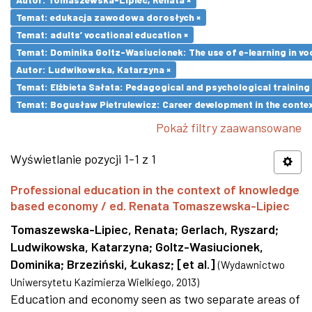
Temat: edukacja zawodowa dorosłych ×
Temat: adults’ vocational education ×
Temat: Dominika Goltz-Wasiucionek: The use of e-learning in vo
Autor: Ludwikowska, Katarzyna ×
Temat: Elżbieta Sałata: Pedagogical and psychological training 
Temat: Bogusław Pietrulewicz: Career development in the contex
Pokaż filtry zaawansowane
Wyświetlanie pozycji 1-1 z 1
Professional education in the context of knowledge
based economy / ed. Renata Tomaszewska-Lipiec
Tomaszewska-Lipiec, Renata
;
Gerlach, Ryszard
;
Ludwikowska, Katarzyna
;
Goltz-Wasiucionek,
Dominika
;
Brzeziński, Łukasz
;
[et al.]
(
Wydawnictwo
Uniwersytetu Kazimierza Wielkiego
,
2013
)
Education and economy seen as two separate areas of