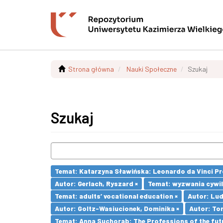
Strona główna
Nauki Społeczne
Szukaj
Szukaj
Temat: Katarzyna Sławińska: Leonardo da Vinci Prog
Autor: Gerlach, Ryszard ×
Temat: wyzwania cywil
Temat: adults’ vocational education ×
Autor: Lu
Autor: Goltz-Wasiucionek, Dominika ×
Autor: To
Temat: Anna Suchorab: The Professions of the futu