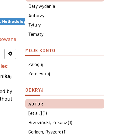
Daty wydania
Autorzy
s. Methodological remarks ×
Tytuły
Tematy
nsowane
MOJE KONTO
Zaloguj
piec
Zarejestruj
nika
;
ODKRYJ
ned by
ithout
AUTOR
[et al.] (1)
Brzeziński, Łukasz (1)
Gerlach, Ryszard (1)