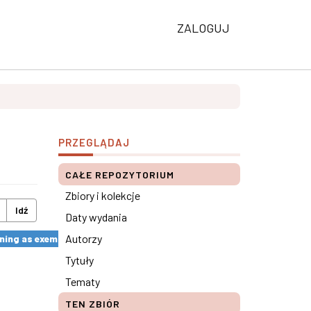
ZALOGUJ
PRZEGLĄDAJ
CAŁE REPOZYTORIUM
Zbiory i kolekcje
Idź
Daty wydania
Autorzy
ng as exemplified by the SkillsUp Project ×
Tytuły
Tematy
TEN ZBIÓR