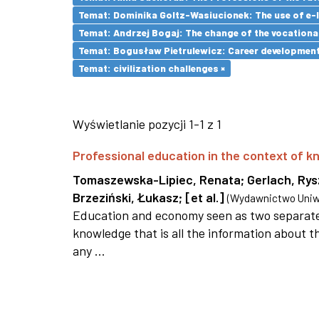
Temat: Dominika Goltz-Wasiucionek: The use of e-l
Temat: Andrzej Bogaj: The change of the vocationa
Temat: Bogusław Pietrulewicz: Career development 
Temat: civilization challenges ×
Wyświetlanie pozycji 1-1 z 1
Professional education in the context of
Tomaszewska-Lipiec, Renata
;
Gerlach, Ry
Brzeziński, Łukasz
;
[et al.]
(
Wydawnictwo Uniwe
Education and economy seen as two separate 
knowledge that is all the information about th
any ...