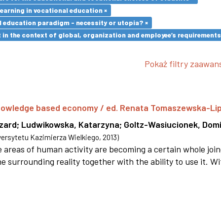
earning in vocational education ×
l education paradigm - necessity or utopia? ×
in the context of global, organization and employee’s requirement
Pokaż filtry zaawa
 knowledge based economy / ed. Renata Tomaszewska-Li
szard
;
Ludwikowska, Katarzyna
;
Goltz-Wasiucionek, Domi
rsytetu Kazimierza Wielkiego
,
2013
)
areas of human activity are becoming a certain whole joi
e surrounding reality together with the ability to use it. W