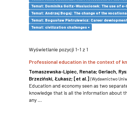
Temat: Dominika Goltz-Wasiucionek: The use of e-l
Temat: Andrzej Bogaj: The change of the vocationa
Temat: Bogusław Pietrulewicz: Career development 
Temat: civilization challenges ×
Wyświetlanie pozycji 1-1 z 1
Professional education in the context of
Tomaszewska-Lipiec, Renata
;
Gerlach, Ry
Brzeziński, Łukasz
;
[et al.]
(
Wydawnictwo Uniwe
Education and economy seen as two separate 
knowledge that is all the information about th
any ...