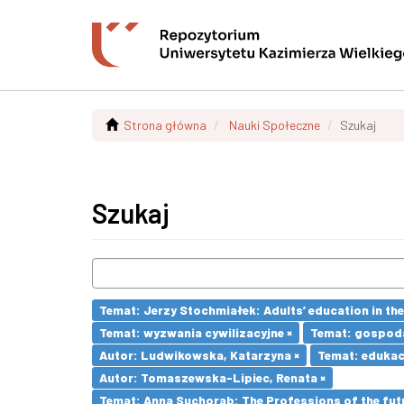
Strona główna
Nauki Społeczne
Szukaj
Szukaj
Temat: Jerzy Stochmiałek: Adults’ education in th
Temat: wyzwania cywilizacyjne ×
Temat: gospoda
Autor: Ludwikowska, Katarzyna ×
Temat: edukac
Autor: Tomaszewska-Lipiec, Renata ×
Temat: Anna Suchorab: The Professions of the futu