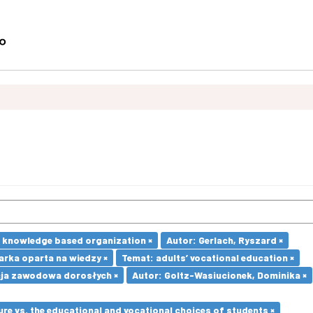
e knowledge based organization ×
Autor: Gerlach, Ryszard ×
rka oparta na wiedzy ×
Temat: adults’ vocational education ×
ja zawodowa dorosłych ×
Autor: Goltz-Wasiucionek, Dominika ×
re vs. the educational and vocational choices of students ×