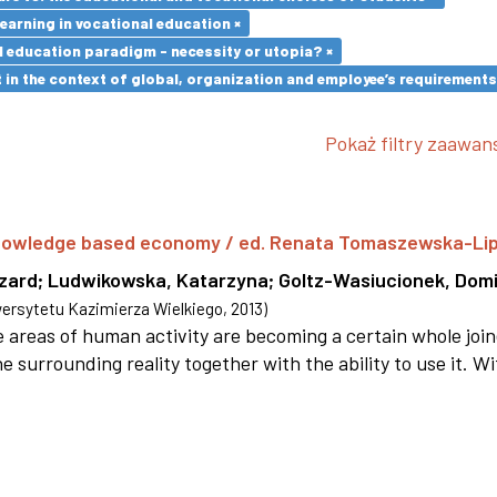
earning in vocational education ×
l education paradigm - necessity or utopia? ×
in the context of global, organization and employee’s requirement
Pokaż filtry zaawa
 knowledge based economy / ed. Renata Tomaszewska-Li
szard
;
Ludwikowska, Katarzyna
;
Goltz-Wasiucionek, Domi
rsytetu Kazimierza Wielkiego
,
2013
)
areas of human activity are becoming a certain whole joi
e surrounding reality together with the ability to use it. W