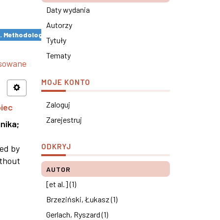
Daty wydania
Autorzy
s. Methodological remarks ×
Tytuły
Tematy
nsowane
MOJE KONTO
Zaloguj
piec
Zarejestruj
nika
;
ODKRYJ
ned by
ithout
AUTOR
[et al.] (1)
Brzeziński, Łukasz (1)
Gerlach, Ryszard (1)