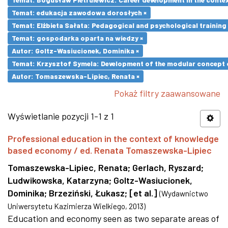
Temat: edukacja zawodowa dorosłych ×
Temat: Elżbieta Sałata: Pedagogical and psychological training 
Temat: gospodarka oparta na wiedzy ×
Autor: Goltz-Wasiucionek, Dominika ×
Temat: Krzysztof Symela: Development of the modular concept o
Autor: Tomaszewska-Lipiec, Renata ×
Pokaż filtry zaawansowane
Wyświetlanie pozycji 1-1 z 1
Professional education in the context of knowledge
based economy / ed. Renata Tomaszewska-Lipiec
Tomaszewska-Lipiec, Renata
;
Gerlach, Ryszard
;
Ludwikowska, Katarzyna
;
Goltz-Wasiucionek,
Dominika
;
Brzeziński, Łukasz
;
[et al.]
(
Wydawnictwo
Uniwersytetu Kazimierza Wielkiego
,
2013
)
Education and economy seen as two separate areas of