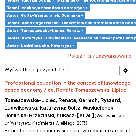
Temat: edukacja zawodowa dorosłych ×
Autor: Goltz-Wasiucionek, Dominika ×
Temat: Anna Pogorzelska: Theoretical and practical areas of co
Autor: Tomaszewska-Lipiec, Renata ×
Temat: Katarzyna Ludwikowska: Research on career paths and pro
Autor: Ludwikowska, Katarzyna ×
Pokaż filtry zaawansowane
Wyświetlanie pozycji 1-1 z 1
Professional education in the context of knowledge
based economy / ed. Renata Tomaszewska-Lipiec
Tomaszewska-Lipiec, Renata
;
Gerlach, Ryszard
;
Ludwikowska, Katarzyna
;
Goltz-Wasiucionek,
Dominika
;
Brzeziński, Łukasz
;
[et al.]
(
Wydawnictwo
Uniwersytetu Kazimierza Wielkiego
,
2013
)
Education and economy seen as two separate areas of