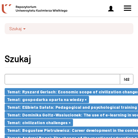
Zaloguj
Men
się
nawi
Szukaj
Szukaj
Idź
Temat: Ryszard Gerlach: Economic scope of civilization changes
Temat: gospodarka oparta na wiedzy ×
Temat: Elżbieta Sałata: Pedagogical and psychological training 
Temat: Dominika Goltz-Wasiucionek: The use of e-learning in vo
Temat: civilization challenges ×
Temat: Bogusław Pietrulewicz: Career development in the contex
Temat: Andrzej Bogaj: The change of the vocational education p