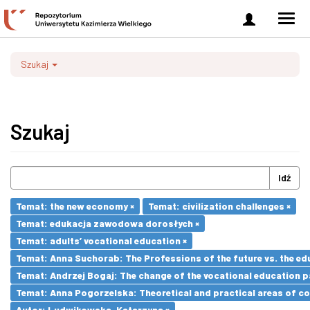
Zaloguj
Men
się
nawi
Szukaj
Szukaj
Idź
Temat: the new economy ×
Temat: civilization challenges ×
Temat: edukacja zawodowa dorosłych ×
Temat: adults’ vocational education ×
Temat: Anna Suchorab: The Professions of the future vs. the ed
Temat: Andrzej Bogaj: The change of the vocational education p
Temat: Anna Pogorzelska: Theoretical and practical areas of co
Autor: Ludwikowska, Katarzyna ×