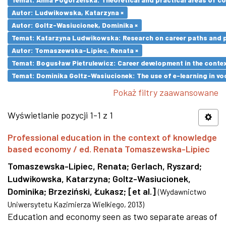
Autor: Ludwikowska, Katarzyna ×
Autor: Goltz-Wasiucionek, Dominika ×
Temat: Katarzyna Ludwikowska: Research on career paths and pro
Autor: Tomaszewska-Lipiec, Renata ×
Temat: Bogusław Pietrulewicz: Career development in the contex
Temat: Dominika Goltz-Wasiucionek: The use of e-learning in vo
Pokaż filtry zaawansowane
Wyświetlanie pozycji 1-1 z 1
Professional education in the context of knowledge
based economy / ed. Renata Tomaszewska-Lipiec
Tomaszewska-Lipiec, Renata
;
Gerlach, Ryszard
;
Ludwikowska, Katarzyna
;
Goltz-Wasiucionek,
Dominika
;
Brzeziński, Łukasz
;
[et al.]
(
Wydawnictwo
Uniwersytetu Kazimierza Wielkiego
,
2013
)
Education and economy seen as two separate areas of