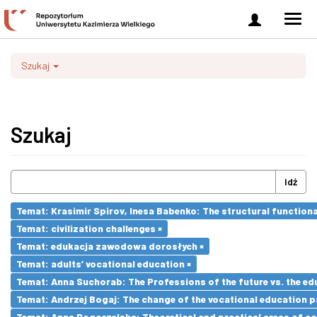
Zaloguj
Men
się
nawi
Szukaj
Szukaj
Idź
Temat: Krasimir Spirov, Inesa Babenko: The structural function
Temat: civilization challenges ×
Temat: edukacja zawodowa dorosłych ×
Temat: adults’ vocational education ×
Temat: Anna Suchorab: The Professions of the future vs. the ed
Temat: Andrzej Bogaj: The change of the vocational education p
Temat: Anna Pogorzelska: Theoretical and practical areas of co