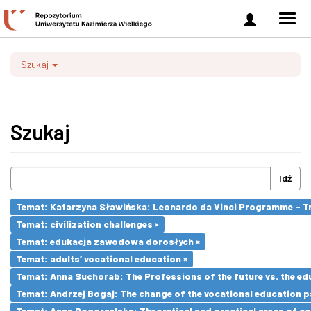
Zaloguj
Men
się
nawi
Szukaj
Szukaj
Idź
Temat: Katarzyna Sławińska: Leonardo da Vinci Programme – Tran
Temat: civilization challenges ×
Temat: edukacja zawodowa dorosłych ×
Temat: adults’ vocational education ×
Temat: Anna Suchorab: The Professions of the future vs. the ed
Temat: Andrzej Bogaj: The change of the vocational education p
Temat: Anna Pogorzelska: Theoretical and practical areas of co