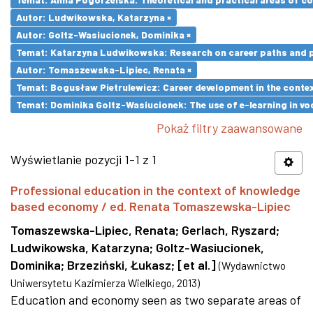
Autor: Ludwikowska, Katarzyna ×
Autor: Goltz-Wasiucionek, Dominika ×
Temat: Katarzyna Ludwikowska: Research on career paths and pro
Autor: Tomaszewska-Lipiec, Renata ×
Temat: Bogusław Pietrulewicz: Career development in the contex
Temat: Dominika Goltz-Wasiucionek: The use of e-learning in vo
Pokaż filtry zaawansowane
Wyświetlanie pozycji 1-1 z 1
Professional education in the context of knowledge
based economy / ed. Renata Tomaszewska-Lipiec
Tomaszewska-Lipiec, Renata
;
Gerlach, Ryszard
;
Ludwikowska, Katarzyna
;
Goltz-Wasiucionek,
Dominika
;
Brzeziński, Łukasz
;
[et al.]
(
Wydawnictwo
Uniwersytetu Kazimierza Wielkiego
,
2013
)
Education and economy seen as two separate areas of