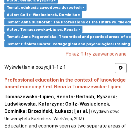
Temat: edukacja zawodowa dorosłych ×
Autor: Goltz-Wasiucionek, Dominika ×
Temat: Anna Suchorab: The Professions of the future vs. the ed
Autor: Tomaszewska-Lipiec, Renata ×
Temat: Anna Pogorzelska: Theoretical and practical areas of co
Temat: Elżbieta Sałata: Pedagogical and psychological training 
Pokaż filtry zaawansowane
Wyświetlanie pozycji 1-1 z 1
Professional education in the context of knowledge
based economy / ed. Renata Tomaszewska-Lipiec
Tomaszewska-Lipiec, Renata
;
Gerlach, Ryszard
;
Ludwikowska, Katarzyna
;
Goltz-Wasiucionek,
Dominika
;
Brzeziński, Łukasz
;
[et al.]
(
Wydawnictwo
Uniwersytetu Kazimierza Wielkiego
,
2013
)
Education and economy seen as two separate areas of