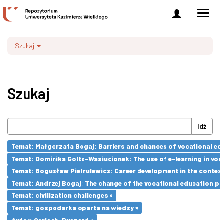
Zaloguj
Men
się
nawi
Szukaj
Szukaj
Idź
Temat: Małgorzata Bogaj: Barriers and chances of vocational ed
Temat: Dominika Goltz-Wasiucionek: The use of e-learning in vo
Temat: Bogusław Pietrulewicz: Career development in the contex
Temat: Andrzej Bogaj: The change of the vocational education p
Temat: civilization challenges ×
Temat: gospodarka oparta na wiedzy ×
Autor: Gerlach, Ryszard ×