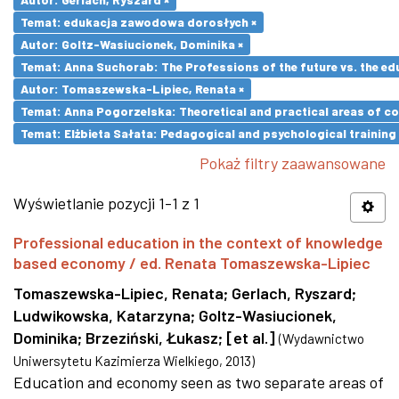
Temat: edukacja zawodowa dorosłych ×
Autor: Goltz-Wasiucionek, Dominika ×
Temat: Anna Suchorab: The Professions of the future vs. the ed
Autor: Tomaszewska-Lipiec, Renata ×
Temat: Anna Pogorzelska: Theoretical and practical areas of co
Temat: Elżbieta Sałata: Pedagogical and psychological training 
Pokaż filtry zaawansowane
Wyświetlanie pozycji 1-1 z 1
Professional education in the context of knowledge
based economy / ed. Renata Tomaszewska-Lipiec
Tomaszewska-Lipiec, Renata
;
Gerlach, Ryszard
;
Ludwikowska, Katarzyna
;
Goltz-Wasiucionek,
Dominika
;
Brzeziński, Łukasz
;
[et al.]
(
Wydawnictwo
Uniwersytetu Kazimierza Wielkiego
,
2013
)
Education and economy seen as two separate areas of