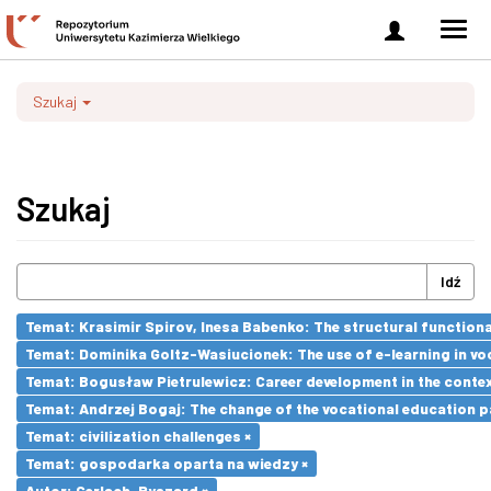
Zaloguj
Men
się
nawi
Szukaj
Szukaj
Idź
Temat: Krasimir Spirov, Inesa Babenko: The structural function
Temat: Dominika Goltz-Wasiucionek: The use of e-learning in vo
Temat: Bogusław Pietrulewicz: Career development in the contex
Temat: Andrzej Bogaj: The change of the vocational education p
Temat: civilization challenges ×
Temat: gospodarka oparta na wiedzy ×
Autor: Gerlach, Ryszard ×