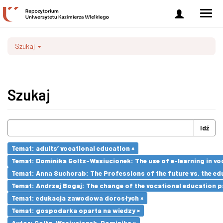
Zaloguj
Men
się
nawi
Szukaj
Szukaj
Idź
Temat: adults’ vocational education ×
Temat: Dominika Goltz-Wasiucionek: The use of e-learning in vo
Temat: Anna Suchorab: The Professions of the future vs. the ed
Temat: Andrzej Bogaj: The change of the vocational education p
Temat: edukacja zawodowa dorosłych ×
Temat: gospodarka oparta na wiedzy ×
Autor: Goltz-Wasiucionek, Dominika ×