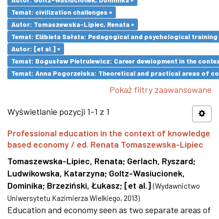
Temat: civilization challenges ×
Autor: Tomaszewska-Lipiec, Renata ×
Temat: Elżbieta Sałata: Pedagogical and psychological training 
Autor: [et al.] ×
Temat: Bogusław Pietrulewicz: Career development in the contex
Temat: Anna Pogorzelska: Theoretical and practical areas of co
Pokaż filtry zaawansowane
Wyświetlanie pozycji 1-1 z 1
Professional education in the context of knowledge
based economy / ed. Renata Tomaszewska-Lipiec
Tomaszewska-Lipiec, Renata
;
Gerlach, Ryszard
;
Ludwikowska, Katarzyna
;
Goltz-Wasiucionek,
Dominika
;
Brzeziński, Łukasz
;
[et al.]
(
Wydawnictwo
Uniwersytetu Kazimierza Wielkiego
,
2013
)
Education and economy seen as two separate areas of