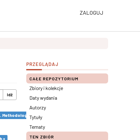
ZALOGUJ
PRZEGLĄDAJ
CAŁE REPOZYTORIUM
Zbiory i kolekcje
Idź
Daty wydania
Autorzy
s. Methodological remarks ×
Tytuły
Tematy
TEN ZBIÓR
h ×