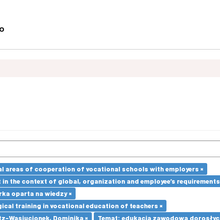
l areas of cooperation of vocational schools with employers ×
in the context of global, organization and employee’s requirement
ka oparta na wiedzy ×
cal training in vocational education of teachers ×
tz-Wasiucionek, Dominika ×
Temat: edukacja zawodowa dorosłyc