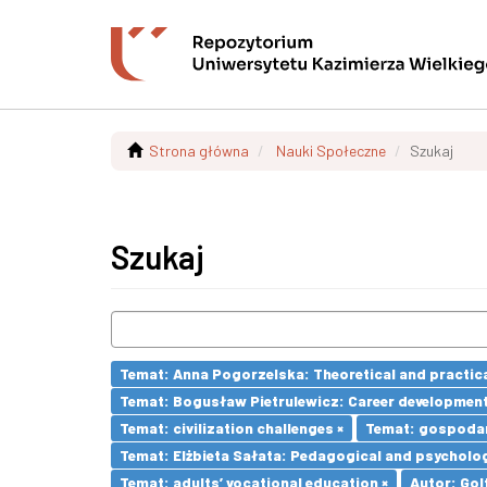
Strona główna
Nauki Społeczne
Szukaj
Szukaj
Temat: Anna Pogorzelska: Theoretical and practica
Temat: Bogusław Pietrulewicz: Career development 
Temat: civilization challenges ×
Temat: gospodar
Temat: Elżbieta Sałata: Pedagogical and psychologi
Temat: adults’ vocational education ×
Autor: Gol