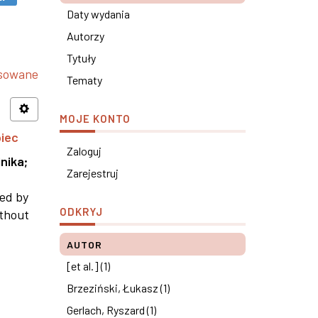
Daty wydania
Autorzy
Tytuły
nsowane
Tematy
MOJE KONTO
piec
Zaloguj
nika
;
Zarejestruj
ned by
ODKRYJ
ithout
AUTOR
[et al.] (1)
Brzeziński, Łukasz (1)
Gerlach, Ryszard (1)