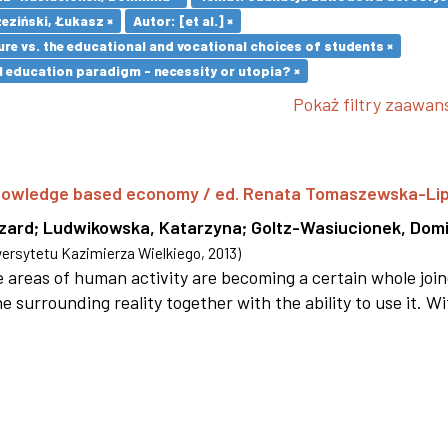
eziński, Łukasz ×
Autor: [et al.] ×
re vs. the educational and vocational choices of students ×
l education paradigm - necessity or utopia? ×
Pokaż filtry zaawa
 knowledge based economy / ed. Renata Tomaszewska-Li
szard
;
Ludwikowska, Katarzyna
;
Goltz-Wasiucionek, Domi
rsytetu Kazimierza Wielkiego
,
2013
)
areas of human activity are becoming a certain whole joi
e surrounding reality together with the ability to use it. W