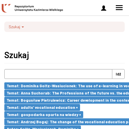
Zaloguj
Men
się
nawi
Szukaj
Szukaj
Idź
Temat: Dominika Goltz-Wasiucionek: The use of e-learning in vo
Temat: Anna Suchorab: The Professions of the future vs. the ed
Temat: Bogusław Pietrulewicz: Career development in the contex
Temat: adults’ vocational education ×
Temat: gospodarka oparta na wiedzy ×
Temat: Andrzej Bogaj: The change of the vocational education p
Autor: Goltz-Wasiucionek, Dominika ×