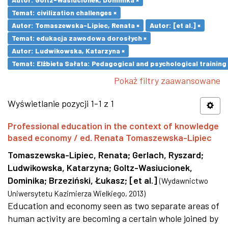
Temat: civilization challenges ×
Autor: Tomaszewska-Lipiec, Renata ×
Autor: [et al.] ×
Temat: edukacja zawodowa dorosłych ×
Autor: Ludwikowska, Katarzyna ×
Temat: Elżbieta Sałata: Pedagogical and psychological training 
Pokaż filtry zaawansowane
Wyświetlanie pozycji 1-1 z 1
Professional education in the context of knowledge
based economy / ed. Renata Tomaszewska-Lipiec
Tomaszewska-Lipiec, Renata
;
Gerlach, Ryszard
;
Ludwikowska, Katarzyna
;
Goltz-Wasiucionek,
Dominika
;
Brzeziński, Łukasz
;
[et al.]
(
Wydawnictwo
Uniwersytetu Kazimierza Wielkiego
,
2013
)
Education and economy seen as two separate areas of
human activity are becoming a certain whole joined by