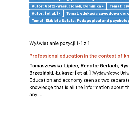
Autor: Goltz-Wasiucionek, Dominika ×
Temat: civ
Autor: [et al.] ×
Temat: edukacja zawodowa doro
Temat: Elżbieta Sałata: Pedagogical and psychologi
Wyświetlanie pozycji 1-1 z 1
Professional education in the context of
Tomaszewska-Lipiec, Renata
;
Gerlach, Ry
Brzeziński, Łukasz
;
[et al.]
(
Wydawnictwo Uniwe
Education and economy seen as two separate 
knowledge that is all the information about th
any ...