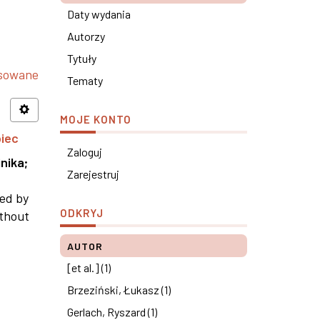
Daty wydania
Autorzy
Tytuły
nsowane
Tematy
MOJE KONTO
piec
Zaloguj
nika
;
Zarejestruj
ned by
ODKRYJ
ithout
AUTOR
[et al.] (1)
Brzeziński, Łukasz (1)
Gerlach, Ryszard (1)