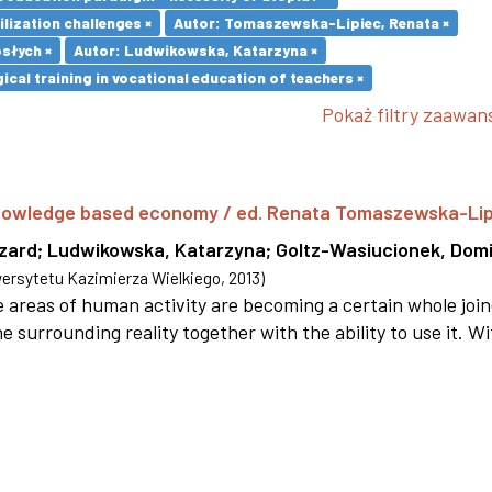
ilization challenges ×
Autor: Tomaszewska-Lipiec, Renata ×
słych ×
Autor: Ludwikowska, Katarzyna ×
cal training in vocational education of teachers ×
Pokaż filtry zaawa
 knowledge based economy / ed. Renata Tomaszewska-Li
szard
;
Ludwikowska, Katarzyna
;
Goltz-Wasiucionek, Domi
rsytetu Kazimierza Wielkiego
,
2013
)
areas of human activity are becoming a certain whole joi
e surrounding reality together with the ability to use it. W