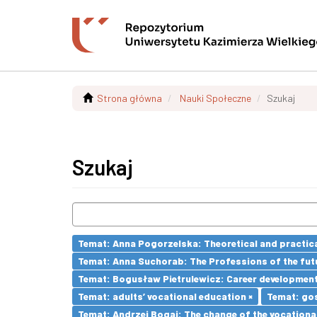
Strona główna
Nauki Społeczne
Szukaj
Szukaj
Temat: Anna Pogorzelska: Theoretical and practica
Temat: Anna Suchorab: The Professions of the futu
Temat: Bogusław Pietrulewicz: Career development 
Temat: adults’ vocational education ×
Temat: go
Temat: Andrzej Bogaj: The change of the vocationa