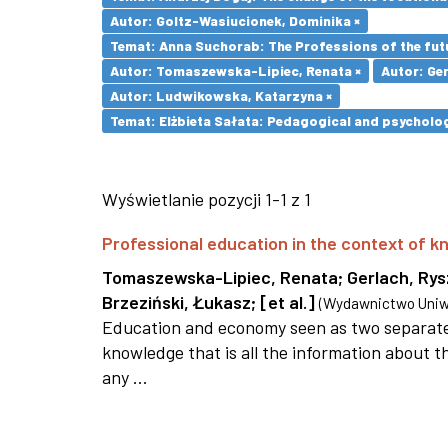
Autor: Goltz-Wasiucionek, Dominika ×
Temat: Anna Suchorab: The Professions of the futu
Autor: Tomaszewska-Lipiec, Renata ×
Autor: Ger
Autor: Ludwikowska, Katarzyna ×
Temat: Elżbieta Sałata: Pedagogical and psychologi
Wyświetlanie pozycji 1-1 z 1
Professional education in the context of
Tomaszewska-Lipiec, Renata
;
Gerlach, Ry
Brzeziński, Łukasz
;
[et al.]
(
Wydawnictwo Uniwe
Education and economy seen as two separate 
knowledge that is all the information about th
any ...