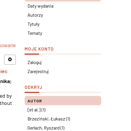
Daty wydania
Autorzy
Tytuły
Tematy
nsowane
MOJE KONTO
Zaloguj
piec
Zarejestruj
nika
;
ODKRYJ
ned by
AUTOR
ithout
[et al.] (1)
Brzeziński, Łukasz (1)
Gerlach, Ryszard (1)