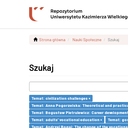
Strona główna
Nauki Społeczne
Szukaj
Szukaj
Temat: civilization challenges ×
Temat: Anna Pogorzelska: Theoretical and practica
Temat: Bogusław Pietrulewicz: Career development 
Temat: adults’ vocational education ×
Temat: go
Temat: Andrzej Bogaj: The change of the vocationa