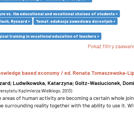
re vs. the educational and vocational choices of students ×
lach, Ryszard ×
Temat: edukacja zawodowa dorosłych ×
cal training in vocational education of teachers ×
Pokaż filtry zaawa
 knowledge based economy / ed. Renata Tomaszewska-Li
szard
;
Ludwikowska, Katarzyna
;
Goltz-Wasiucionek, Domi
rsytetu Kazimierza Wielkiego
,
2013
)
areas of human activity are becoming a certain whole joi
e surrounding reality together with the ability to use it. W