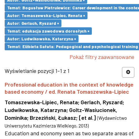
Temat: Bogusław Pietrulewicz: Career development in the contex
Autor: Tomaszewska-Lipiec, Renata ×
Autor: Gerlach, Ryszard ×
Temat: edukacja zawodowa dorosłych ×
Autor: Ludwikowska, Katarzyna ×
Temat: Elżbieta Sałata: Pedagogical and psychological training 
Pokaż filtry zaawansowane
Wyświetlanie pozycji 1-1 z 1
Professional education in the context of knowledge
based economy / ed. Renata Tomaszewska-Lipiec
Tomaszewska-Lipiec, Renata
;
Gerlach, Ryszard
;
Ludwikowska, Katarzyna
;
Goltz-Wasiucionek,
Dominika
;
Brzeziński, Łukasz
;
[et al.]
(
Wydawnictwo
Uniwersytetu Kazimierza Wielkiego
,
2013
)
Education and economy seen as two separate areas of