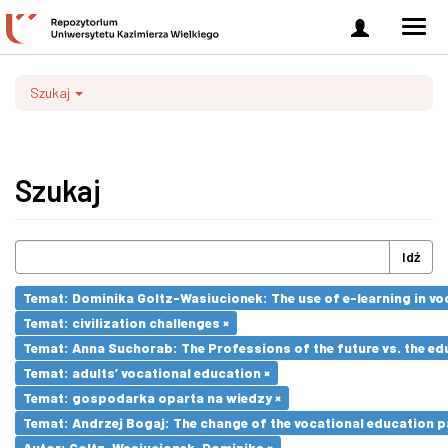
Zaloguj
Men
się
nawi
Szukaj
Szukaj
Idź
Temat: Dominika Goltz-Wasiucionek: The use of e-learning in vo
Temat: civilization challenges ×
Temat: Anna Suchorab: The Professions of the future vs. the ed
Temat: adults’ vocational education ×
Temat: gospodarka oparta na wiedzy ×
Temat: Andrzej Bogaj: The change of the vocational education p
Autor: Goltz-Wasiucionek, Dominika ×