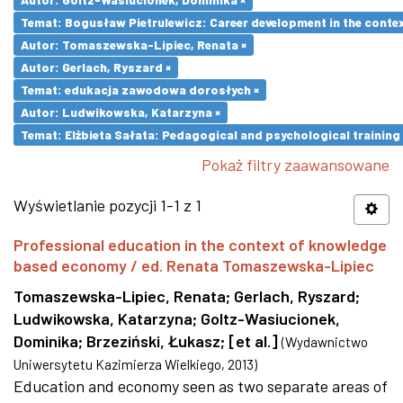
Temat: Bogusław Pietrulewicz: Career development in the contex
Autor: Tomaszewska-Lipiec, Renata ×
Autor: Gerlach, Ryszard ×
Temat: edukacja zawodowa dorosłych ×
Autor: Ludwikowska, Katarzyna ×
Temat: Elżbieta Sałata: Pedagogical and psychological training 
Pokaż filtry zaawansowane
Wyświetlanie pozycji 1-1 z 1
Professional education in the context of knowledge
based economy / ed. Renata Tomaszewska-Lipiec
Tomaszewska-Lipiec, Renata
;
Gerlach, Ryszard
;
Ludwikowska, Katarzyna
;
Goltz-Wasiucionek,
Dominika
;
Brzeziński, Łukasz
;
[et al.]
(
Wydawnictwo
Uniwersytetu Kazimierza Wielkiego
,
2013
)
Education and economy seen as two separate areas of