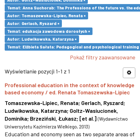
Temat: Anna Suchorab: The Professions of the future vs. the ed
Autor: Tomaszewska-Lipiec, Renata ×
Autor: Gerlach, Ryszard ×
Temat: edukacja zawodowa dorosłych ×
Autor: Ludwikowska, Katarzyna ×
Temat: Elżbieta Sałata: Pedagogical and psychological training 
Pokaż filtry zaawansowane
Wyświetlanie pozycji 1-1 z 1
Professional education in the context of knowledge
based economy / ed. Renata Tomaszewska-Lipiec
Tomaszewska-Lipiec, Renata
;
Gerlach, Ryszard
;
Ludwikowska, Katarzyna
;
Goltz-Wasiucionek,
Dominika
;
Brzeziński, Łukasz
;
[et al.]
(
Wydawnictwo
Uniwersytetu Kazimierza Wielkiego
,
2013
)
Education and economy seen as two separate areas of