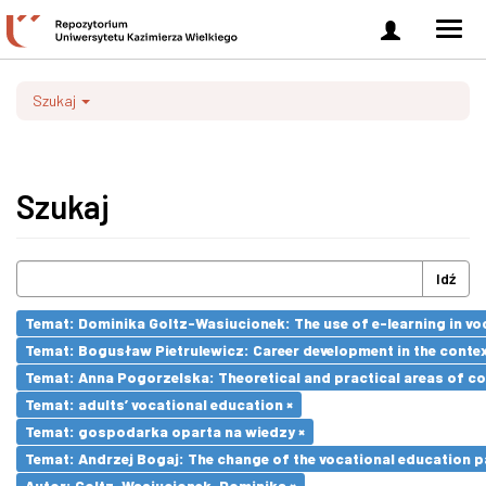
Zaloguj
Men
się
nawi
Szukaj
Szukaj
Idź
Temat: Dominika Goltz-Wasiucionek: The use of e-learning in vo
Temat: Bogusław Pietrulewicz: Career development in the contex
Temat: Anna Pogorzelska: Theoretical and practical areas of co
Temat: adults’ vocational education ×
Temat: gospodarka oparta na wiedzy ×
Temat: Andrzej Bogaj: The change of the vocational education p
Autor: Goltz-Wasiucionek, Dominika ×