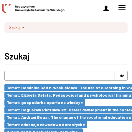
Zaloguj
Men
się
nawi
Szukaj
Szukaj
Idź
Temat: Dominika Goltz-Wasiucionek: The use of e-learning in vo
Temat: Elżbieta Sałata: Pedagogical and psychological training 
Temat: gospodarka oparta na wiedzy ×
Temat: Bogusław Pietrulewicz: Career development in the contex
Temat: Andrzej Bogaj: The change of the vocational education p
Temat: edukacja zawodowa dorosłych ×
Autor: Goltz-Wasiucionek, Dominika ×