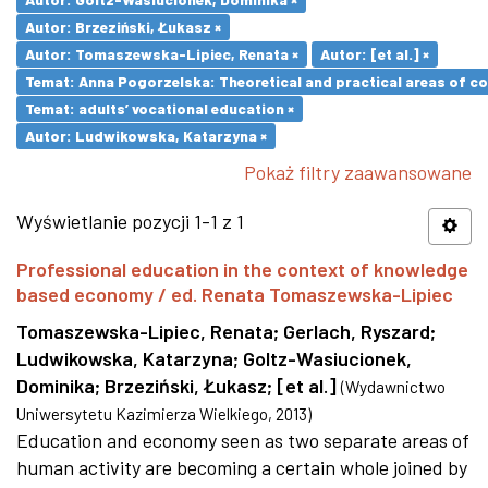
Autor: Brzeziński, Łukasz ×
Autor: Tomaszewska-Lipiec, Renata ×
Autor: [et al.] ×
Temat: Anna Pogorzelska: Theoretical and practical areas of co
Temat: adults’ vocational education ×
Autor: Ludwikowska, Katarzyna ×
Pokaż filtry zaawansowane
Wyświetlanie pozycji 1-1 z 1
Professional education in the context of knowledge
based economy / ed. Renata Tomaszewska-Lipiec
Tomaszewska-Lipiec, Renata
;
Gerlach, Ryszard
;
Ludwikowska, Katarzyna
;
Goltz-Wasiucionek,
Dominika
;
Brzeziński, Łukasz
;
[et al.]
(
Wydawnictwo
Uniwersytetu Kazimierza Wielkiego
,
2013
)
Education and economy seen as two separate areas of
human activity are becoming a certain whole joined by