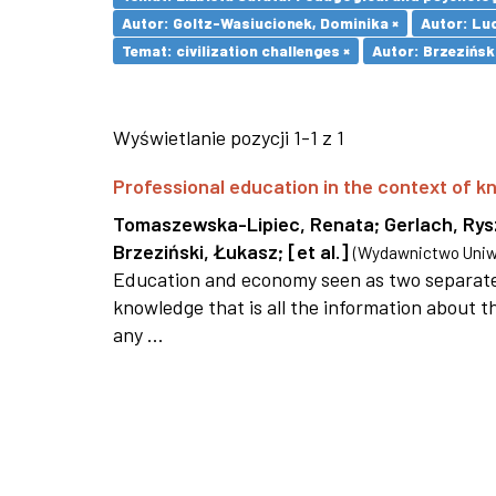
Autor: Goltz-Wasiucionek, Dominika ×
Autor: Lu
Temat: civilization challenges ×
Autor: Brzezińsk
Wyświetlanie pozycji 1-1 z 1
Professional education in the context of
Tomaszewska-Lipiec, Renata
;
Gerlach, Ry
Brzeziński, Łukasz
;
[et al.]
(
Wydawnictwo Uniwe
Education and economy seen as two separate 
knowledge that is all the information about th
any ...