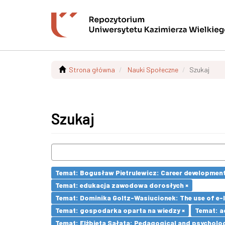
Strona główna
Nauki Społeczne
Szukaj
Szukaj
Temat: Bogusław Pietrulewicz: Career development 
Temat: edukacja zawodowa dorosłych ×
Temat: Dominika Goltz-Wasiucionek: The use of e-l
Temat: gospodarka oparta na wiedzy ×
Temat: a
Temat: Elżbieta Sałata: Pedagogical and psychologi