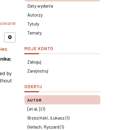
Daty wydania
Autorzy
nsowane
Tytuły
Tematy
piec
MOJE KONTO
nika
;
Zaloguj
Zarejestruj
ned by
ithout
ODKRYJ
AUTOR
[et al.] (1)
Brzeziński, Łukasz (1)
Gerlach, Ryszard (1)