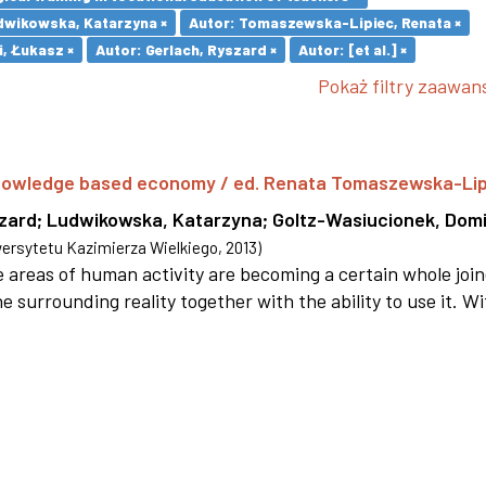
dwikowska, Katarzyna ×
Autor: Tomaszewska-Lipiec, Renata ×
i, Łukasz ×
Autor: Gerlach, Ryszard ×
Autor: [et al.] ×
Pokaż filtry zaawa
 knowledge based economy / ed. Renata Tomaszewska-Li
szard
;
Ludwikowska, Katarzyna
;
Goltz-Wasiucionek, Domi
rsytetu Kazimierza Wielkiego
,
2013
)
areas of human activity are becoming a certain whole joi
e surrounding reality together with the ability to use it. W