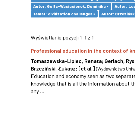
Autor: Goltz-Wasiucionek, Dominika ×
Autor: Lu
Temat: civilization challenges ×
Autor: Brzezińsk
Wyświetlanie pozycji 1-1 z 1
Professional education in the context of
Tomaszewska-Lipiec, Renata
;
Gerlach, Ry
Brzeziński, Łukasz
;
[et al.]
(
Wydawnictwo Uniwe
Education and economy seen as two separate 
knowledge that is all the information about th
any ...