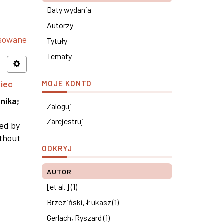
Daty wydania
Autorzy
nsowane
Tytuły
Tematy
piec
MOJE KONTO
nika
;
Zaloguj
Zarejestruj
ned by
ithout
ODKRYJ
AUTOR
[et al.] (1)
Brzeziński, Łukasz (1)
Gerlach, Ryszard (1)