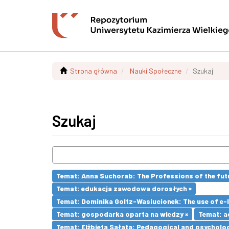
Strona główna
Nauki Społeczne
Szukaj
Szukaj
Temat: Anna Suchorab: The Professions of the futu
Temat: edukacja zawodowa dorosłych ×
Temat: Dominika Goltz-Wasiucionek: The use of e-l
Temat: gospodarka oparta na wiedzy ×
Temat: a
Temat: Elżbieta Sałata: Pedagogical and psychologi