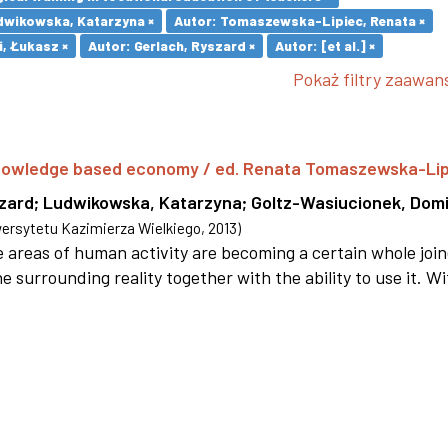
dwikowska, Katarzyna ×
Autor: Tomaszewska-Lipiec, Renata ×
i, Łukasz ×
Autor: Gerlach, Ryszard ×
Autor: [et al.] ×
Pokaż filtry zaawa
 knowledge based economy / ed. Renata Tomaszewska-Li
szard
;
Ludwikowska, Katarzyna
;
Goltz-Wasiucionek, Domi
rsytetu Kazimierza Wielkiego
,
2013
)
areas of human activity are becoming a certain whole joi
e surrounding reality together with the ability to use it. W