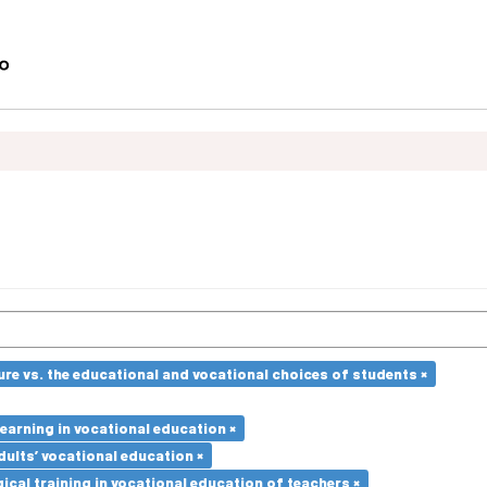
re vs. the educational and vocational choices of students ×
earning in vocational education ×
dults’ vocational education ×
cal training in vocational education of teachers ×