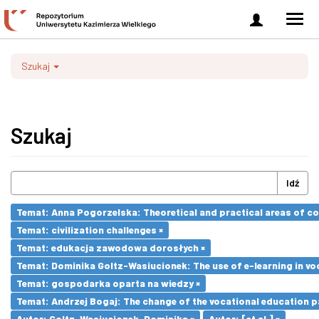
Zaloguj
Men
się
nawi
Szukaj
Szukaj
Idź
Temat: Anna Pogorzelska: Theoretical and practical areas of co
Temat: civilization challenges ×
Temat: edukacja zawodowa dorosłych ×
Temat: Dominika Goltz-Wasiucionek: The use of e-learning in vo
Temat: gospodarka oparta na wiedzy ×
Temat: Andrzej Bogaj: The change of the vocational education p
Autor: Goltz-Wasiucionek, Dominika ×
Autor: [et al.] ×