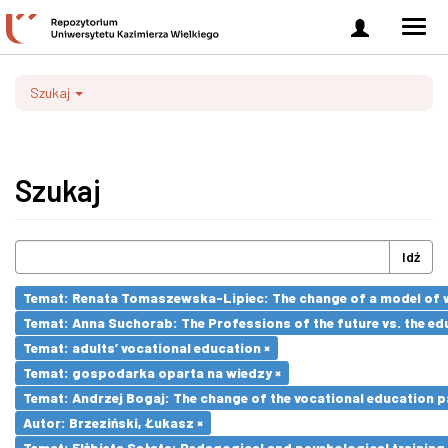
Zaloguj
Men
się
nawi
Szukaj
Szukaj
Idź
Temat: Renata Tomaszewska-Lipiec: The change of a model of wo
Temat: Anna Suchorab: The Professions of the future vs. the ed
Temat: adults’ vocational education ×
Temat: gospodarka oparta na wiedzy ×
Temat: Andrzej Bogaj: The change of the vocational education p
Autor: Brzeziński, Łukasz ×
Temat: Elżbieta Sałata: Pedagogical and psychological training 