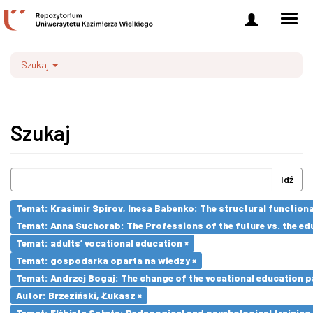
Zaloguj
Men
się
nawi
Szukaj
Szukaj
Idź
Temat: Krasimir Spirov, Inesa Babenko: The structural function
Temat: Anna Suchorab: The Professions of the future vs. the ed
Temat: adults’ vocational education ×
Temat: gospodarka oparta na wiedzy ×
Temat: Andrzej Bogaj: The change of the vocational education p
Autor: Brzeziński, Łukasz ×
Temat: Elżbieta Sałata: Pedagogical and psychological training 