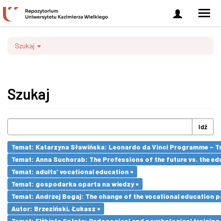
Zaloguj
Men
się
nawi
Szukaj
Szukaj
Idź
Temat: Katarzyna Sławińska: Leonardo da Vinci Programme – Tran
Temat: Anna Suchorab: The Professions of the future vs. the ed
Temat: adults’ vocational education ×
Temat: gospodarka oparta na wiedzy ×
Temat: Andrzej Bogaj: The change of the vocational education p
Autor: Brzeziński, Łukasz ×
Temat: Elżbieta Sałata: Pedagogical and psychological training 