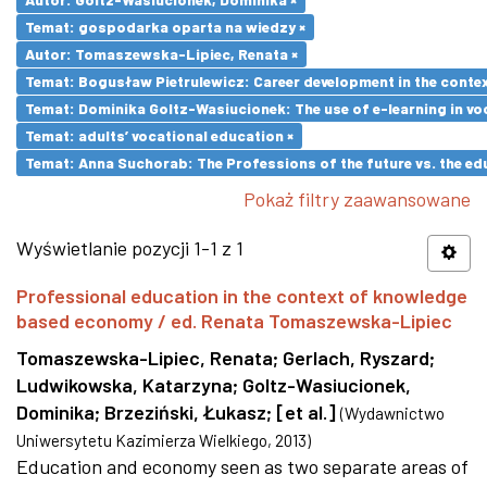
Temat: gospodarka oparta na wiedzy ×
Autor: Tomaszewska-Lipiec, Renata ×
Temat: Bogusław Pietrulewicz: Career development in the contex
Temat: Dominika Goltz-Wasiucionek: The use of e-learning in vo
Temat: adults’ vocational education ×
Temat: Anna Suchorab: The Professions of the future vs. the ed
Pokaż filtry zaawansowane
Wyświetlanie pozycji 1-1 z 1
Professional education in the context of knowledge
based economy / ed. Renata Tomaszewska-Lipiec
Tomaszewska-Lipiec, Renata
;
Gerlach, Ryszard
;
Ludwikowska, Katarzyna
;
Goltz-Wasiucionek,
Dominika
;
Brzeziński, Łukasz
;
[et al.]
(
Wydawnictwo
Uniwersytetu Kazimierza Wielkiego
,
2013
)
Education and economy seen as two separate areas of