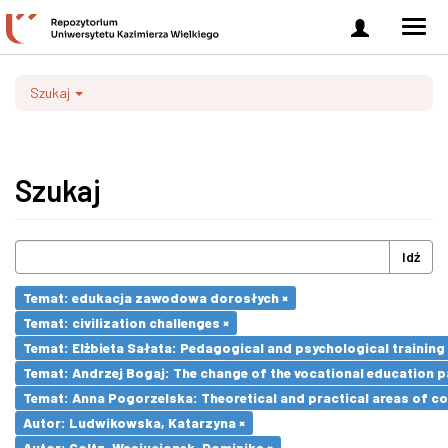
Zaloguj
Men
się
nawi
Szukaj
Szukaj
Idź
Temat: edukacja zawodowa dorosłych ×
Temat: civilization challenges ×
Temat: Elżbieta Sałata: Pedagogical and psychological training 
Temat: Andrzej Bogaj: The change of the vocational education p
Temat: Anna Pogorzelska: Theoretical and practical areas of co
Autor: Ludwikowska, Katarzyna ×
Autor: Goltz-Wasiucionek, Dominika ×