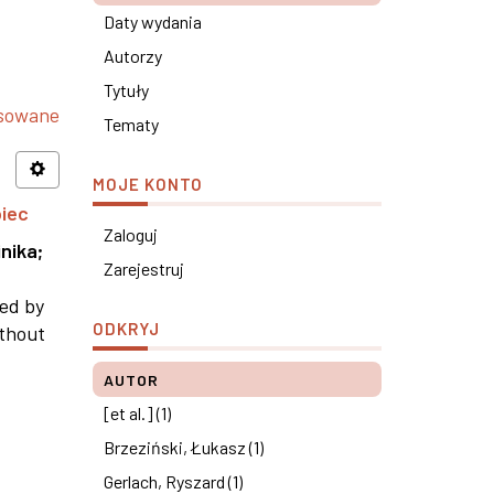
Daty wydania
Autorzy
Tytuły
nsowane
Tematy
MOJE KONTO
piec
Zaloguj
nika
;
Zarejestruj
ned by
ODKRYJ
ithout
AUTOR
[et al.] (1)
Brzeziński, Łukasz (1)
Gerlach, Ryszard (1)