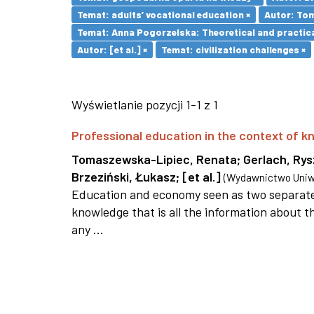
Temat: adults’ vocational education ×
Autor: To
Temat: Anna Pogorzelska: Theoretical and practica
Autor: [et al.] ×
Temat: civilization challenges ×
Wyświetlanie pozycji 1-1 z 1
Professional education in the context of
Tomaszewska-Lipiec, Renata
;
Gerlach, Ry
Brzeziński, Łukasz
;
[et al.]
(
Wydawnictwo Uniwe
Education and economy seen as two separate 
knowledge that is all the information about th
any ...