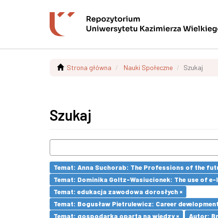
Strona główna
Nauki Społeczne
Szukaj
Szukaj
Temat: Anna Suchorab: The Professions of the futu
Temat: Dominika Goltz-Wasiucionek: The use of e-l
Temat: edukacja zawodowa dorosłych ×
Temat: Bogusław Pietrulewicz: Career development 
Temat: gospodarka oparta na wiedzy ×
Autor: Br