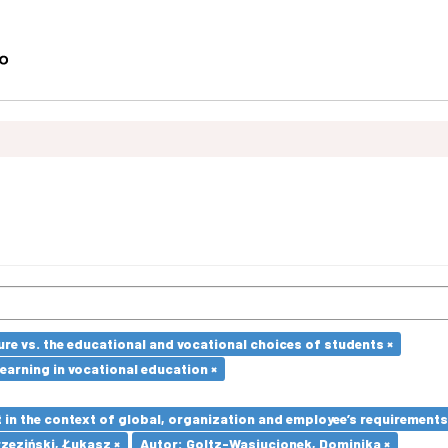
re vs. the educational and vocational choices of students ×
earning in vocational education ×
in the context of global, organization and employee’s requirement
zeziński, Łukasz ×
Autor: Goltz-Wasiucionek, Dominika ×