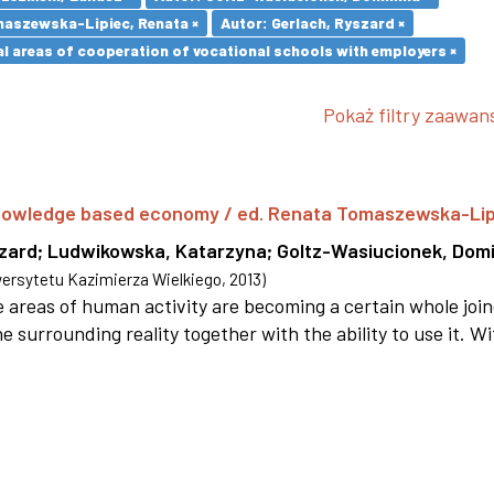
maszewska-Lipiec, Renata ×
Autor: Gerlach, Ryszard ×
l areas of cooperation of vocational schools with employers ×
Pokaż filtry zaawa
 knowledge based economy / ed. Renata Tomaszewska-Li
szard
;
Ludwikowska, Katarzyna
;
Goltz-Wasiucionek, Domi
rsytetu Kazimierza Wielkiego
,
2013
)
areas of human activity are becoming a certain whole joi
e surrounding reality together with the ability to use it. W