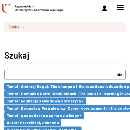
Zaloguj
Men
się
nawi
Szukaj
Szukaj
Idź
Temat: Andrzej Bogaj: The change of the vocational education p
Temat: Dominika Goltz-Wasiucionek: The use of e-learning in vo
Temat: edukacja zawodowa dorosłych ×
Temat: Bogusław Pietrulewicz: Career development in the contex
Temat: gospodarka oparta na wiedzy ×
Autor: Brzeziński, Łukasz ×
Autor: Goltz-Wasiucionek, Dominika ×