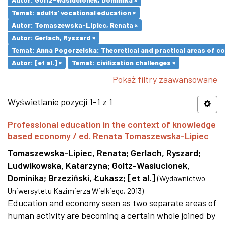
Temat: adults’ vocational education ×
Autor: Tomaszewska-Lipiec, Renata ×
Autor: Gerlach, Ryszard ×
Temat: Anna Pogorzelska: Theoretical and practical areas of co
Autor: [et al.] ×
Temat: civilization challenges ×
Pokaż filtry zaawansowane
Wyświetlanie pozycji 1-1 z 1
Professional education in the context of knowledge
based economy / ed. Renata Tomaszewska-Lipiec
Tomaszewska-Lipiec, Renata
;
Gerlach, Ryszard
;
Ludwikowska, Katarzyna
;
Goltz-Wasiucionek,
Dominika
;
Brzeziński, Łukasz
;
[et al.]
(
Wydawnictwo
Uniwersytetu Kazimierza Wielkiego
,
2013
)
Education and economy seen as two separate areas of
human activity are becoming a certain whole joined by