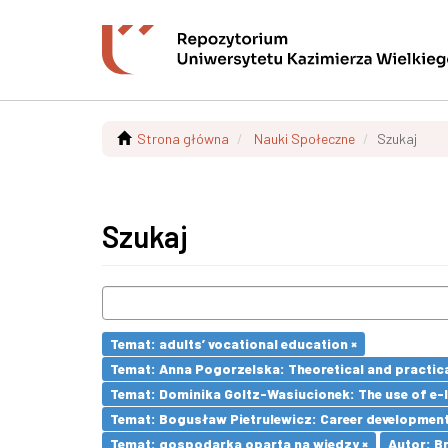
Strona główna
Nauki Społeczne
Szukaj
Szukaj
Temat: adults’ vocational education ×
Temat: Anna Pogorzelska: Theoretical and practica
Temat: Dominika Goltz-Wasiucionek: The use of e-l
Temat: Bogusław Pietrulewicz: Career development 
Temat: gospodarka oparta na wiedzy ×
Autor: Br