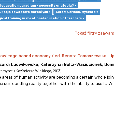
l education paradigm - necessity or utopia? ×
ukacja zawodowa dorosłych ×
Autor: Gerlach, Ryszard ×
cal training in vocational education of teachers ×
Pokaż filtry zaawa
 knowledge based economy / ed. Renata Tomaszewska-Li
szard
;
Ludwikowska, Katarzyna
;
Goltz-Wasiucionek, Domi
rsytetu Kazimierza Wielkiego
,
2013
)
areas of human activity are becoming a certain whole joi
e surrounding reality together with the ability to use it. W