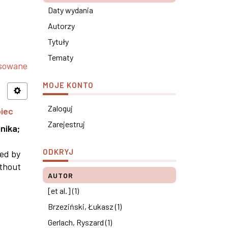
Daty wydania
Autorzy
Tytuły
Tematy
nsowane
MOJE KONTO
Zaloguj
piec
Zarejestruj
nika
;
ODKRYJ
ned by
ithout
AUTOR
[et al.] (1)
Brzeziński, Łukasz (1)
Gerlach, Ryszard (1)