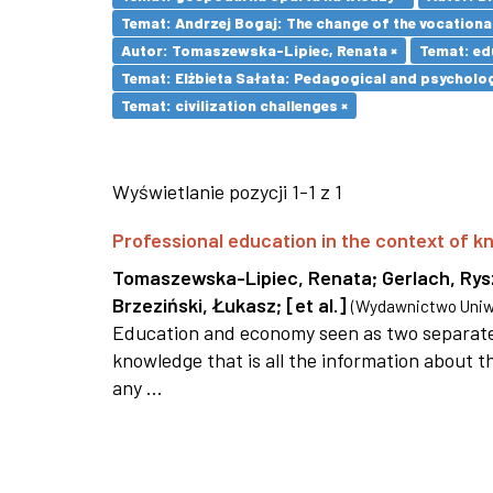
Temat: Andrzej Bogaj: The change of the vocationa
Autor: Tomaszewska-Lipiec, Renata ×
Temat: ed
Temat: Elżbieta Sałata: Pedagogical and psychologi
Temat: civilization challenges ×
Wyświetlanie pozycji 1-1 z 1
Professional education in the context of
Tomaszewska-Lipiec, Renata
;
Gerlach, Ry
Brzeziński, Łukasz
;
[et al.]
(
Wydawnictwo Uniwe
Education and economy seen as two separate 
knowledge that is all the information about th
any ...