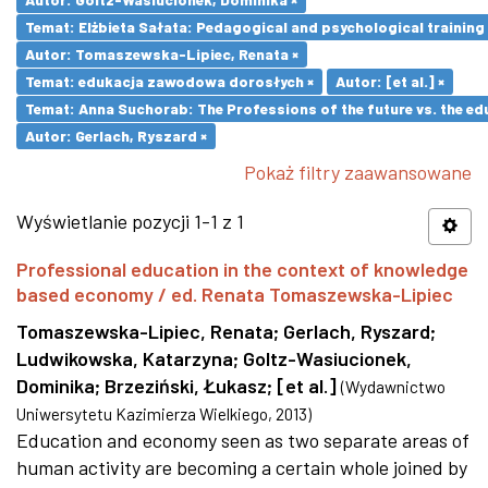
Temat: Elżbieta Sałata: Pedagogical and psychological training 
Autor: Tomaszewska-Lipiec, Renata ×
Temat: edukacja zawodowa dorosłych ×
Autor: [et al.] ×
Temat: Anna Suchorab: The Professions of the future vs. the ed
Autor: Gerlach, Ryszard ×
Pokaż filtry zaawansowane
Wyświetlanie pozycji 1-1 z 1
Professional education in the context of knowledge
based economy / ed. Renata Tomaszewska-Lipiec
Tomaszewska-Lipiec, Renata
;
Gerlach, Ryszard
;
Ludwikowska, Katarzyna
;
Goltz-Wasiucionek,
Dominika
;
Brzeziński, Łukasz
;
[et al.]
(
Wydawnictwo
Uniwersytetu Kazimierza Wielkiego
,
2013
)
Education and economy seen as two separate areas of
human activity are becoming a certain whole joined by