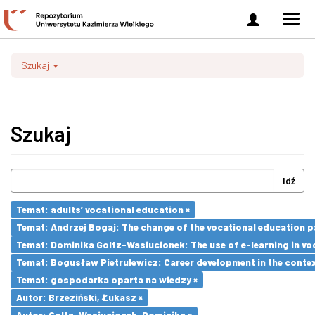
Zaloguj
Men
się
nawi
Szukaj
Szukaj
Idź
Temat: adults’ vocational education ×
Temat: Andrzej Bogaj: The change of the vocational education p
Temat: Dominika Goltz-Wasiucionek: The use of e-learning in vo
Temat: Bogusław Pietrulewicz: Career development in the contex
Temat: gospodarka oparta na wiedzy ×
Autor: Brzeziński, Łukasz ×
Autor: Goltz-Wasiucionek, Dominika ×