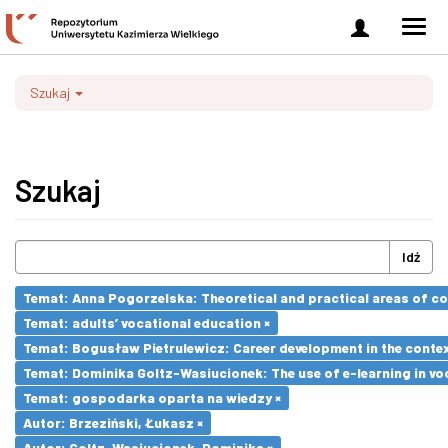
Zaloguj
Men
się
nawi
Szukaj
Szukaj
Idź
Temat: Anna Pogorzelska: Theoretical and practical areas of co
Temat: adults’ vocational education ×
Temat: Bogusław Pietrulewicz: Career development in the contex
Temat: Dominika Goltz-Wasiucionek: The use of e-learning in vo
Temat: gospodarka oparta na wiedzy ×
Autor: Brzeziński, Łukasz ×
Autor: Goltz-Wasiucionek, Dominika ×