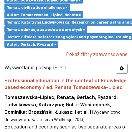
Temat: civilization challenges ×
Autor: Tomaszewska-Lipiec, Renata ×
Temat: Katarzyna Ludwikowska: Research on career paths and pro
Temat: edukacja zawodowa dorosłych ×
Temat: Elżbieta Sałata: Pedagogical and psychological training 
Autor: Gerlach, Ryszard ×
Pokaż filtry zaawansowane
Wyświetlanie pozycji 1-1 z 1
Professional education in the context of knowledge
based economy / ed. Renata Tomaszewska-Lipiec
Tomaszewska-Lipiec, Renata
;
Gerlach, Ryszard
;
Ludwikowska, Katarzyna
;
Goltz-Wasiucionek,
Dominika
;
Brzeziński, Łukasz
;
[et al.]
(
Wydawnictwo
Uniwersytetu Kazimierza Wielkiego
,
2013
)
Education and economy seen as two separate areas of