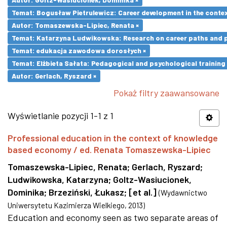
Temat: Bogusław Pietrulewicz: Career development in the contex
Autor: Tomaszewska-Lipiec, Renata ×
Temat: Katarzyna Ludwikowska: Research on career paths and pro
Temat: edukacja zawodowa dorosłych ×
Temat: Elżbieta Sałata: Pedagogical and psychological training 
Autor: Gerlach, Ryszard ×
Pokaż filtry zaawansowane
Wyświetlanie pozycji 1-1 z 1
Professional education in the context of knowledge
based economy / ed. Renata Tomaszewska-Lipiec
Tomaszewska-Lipiec, Renata
;
Gerlach, Ryszard
;
Ludwikowska, Katarzyna
;
Goltz-Wasiucionek,
Dominika
;
Brzeziński, Łukasz
;
[et al.]
(
Wydawnictwo
Uniwersytetu Kazimierza Wielkiego
,
2013
)
Education and economy seen as two separate areas of