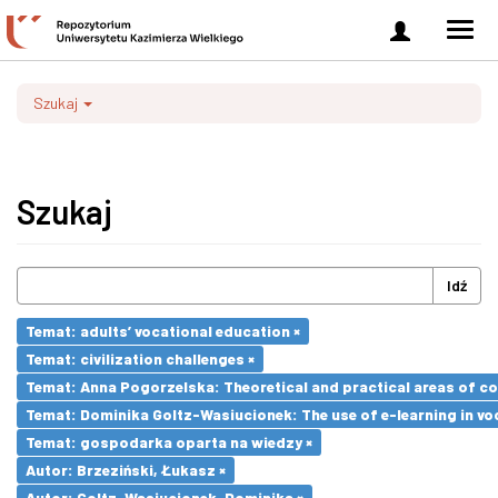
Zaloguj
Men
się
nawi
Szukaj
Szukaj
Idź
Temat: adults’ vocational education ×
Temat: civilization challenges ×
Temat: Anna Pogorzelska: Theoretical and practical areas of co
Temat: Dominika Goltz-Wasiucionek: The use of e-learning in vo
Temat: gospodarka oparta na wiedzy ×
Autor: Brzeziński, Łukasz ×
Autor: Goltz-Wasiucionek, Dominika ×