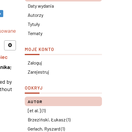
Daty wydania
×
Autorzy
Tytuły
nsowane
Tematy
MOJE KONTO
piec
Zaloguj
nika
;
Zarejestruj
ned by
ODKRYJ
ithout
AUTOR
[et al.] (1)
Brzeziński, Łukasz (1)
Gerlach, Ryszard (1)