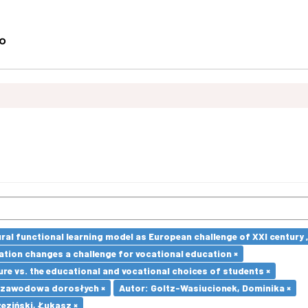
ural functional learning model as European challenge of XXI centur
ation changes a challenge for vocational education ×
re vs. the educational and vocational choices of students ×
 zawodowa dorosłych ×
Autor: Goltz-Wasiucionek, Dominika ×
eziński, Łukasz ×