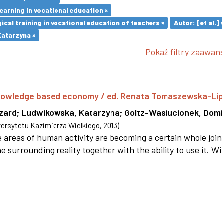
earning in vocational education ×
cal training in vocational education of teachers ×
Autor: [et al.] 
atarzyna ×
Pokaż filtry zaawa
 knowledge based economy / ed. Renata Tomaszewska-Li
szard
;
Ludwikowska, Katarzyna
;
Goltz-Wasiucionek, Domi
rsytetu Kazimierza Wielkiego
,
2013
)
areas of human activity are becoming a certain whole joi
e surrounding reality together with the ability to use it. W