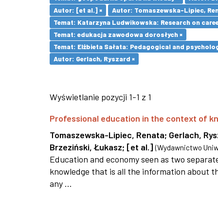
Autor: [et al.] ×
Autor: Tomaszewska-Lipiec, Ren
Temat: Katarzyna Ludwikowska: Research on career 
Temat: edukacja zawodowa dorosłych ×
Temat: Elżbieta Sałata: Pedagogical and psychologi
Autor: Gerlach, Ryszard ×
Wyświetlanie pozycji 1-1 z 1
Professional education in the context of
Tomaszewska-Lipiec, Renata
;
Gerlach, Ry
Brzeziński, Łukasz
;
[et al.]
(
Wydawnictwo Uniwe
Education and economy seen as two separate 
knowledge that is all the information about th
any ...