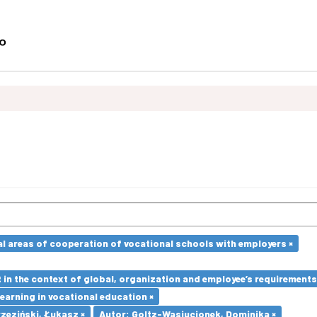
l areas of cooperation of vocational schools with employers ×
in the context of global, organization and employee’s requirement
earning in vocational education ×
zeziński, Łukasz ×
Autor: Goltz-Wasiucionek, Dominika ×