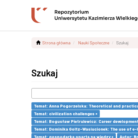
Strona główna
Nauki Społeczne
Szukaj
Szukaj
Temat: Anna Pogorzelska: Theoretical and practica
Temat: civilization challenges ×
Temat: Bogusław Pietrulewicz: Career development 
Temat: Dominika Goltz-Wasiucionek: The use of e-l
Temat: gospodarka oparta na wiedzy ×
Autor: Br