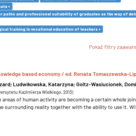
ata ×
paths and professional suitability of graduates as the way of dete
cal training in vocational education of teachers ×
Pokaż filtry zaawa
 knowledge based economy / ed. Renata Tomaszewska-Li
szard
;
Ludwikowska, Katarzyna
;
Goltz-Wasiucionek, Domi
rsytetu Kazimierza Wielkiego
,
2013
)
areas of human activity are becoming a certain whole joi
e surrounding reality together with the ability to use it. W