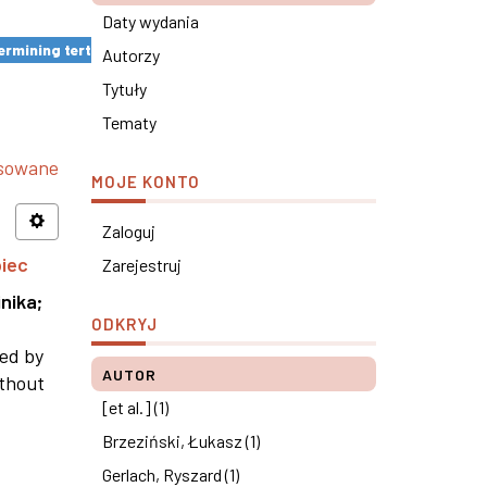
Daty wydania
rmining tertiary education results ×
Autorzy
Tytuły
Tematy
nsowane
MOJE KONTO
Zaloguj
piec
Zarejestruj
nika
;
ODKRYJ
ned by
AUTOR
ithout
[et al.] (1)
Brzeziński, Łukasz (1)
Gerlach, Ryszard (1)