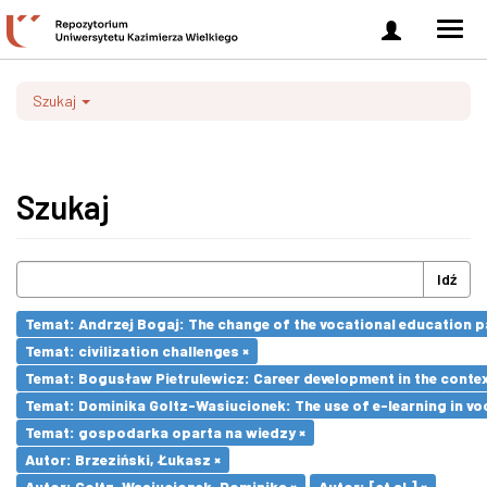
Zaloguj
Men
się
nawi
Szukaj
Szukaj
Idź
Temat: Andrzej Bogaj: The change of the vocational education p
Temat: civilization challenges ×
Temat: Bogusław Pietrulewicz: Career development in the contex
Temat: Dominika Goltz-Wasiucionek: The use of e-learning in vo
Temat: gospodarka oparta na wiedzy ×
Autor: Brzeziński, Łukasz ×
Autor: Goltz-Wasiucionek, Dominika ×
Autor: [et al.] ×