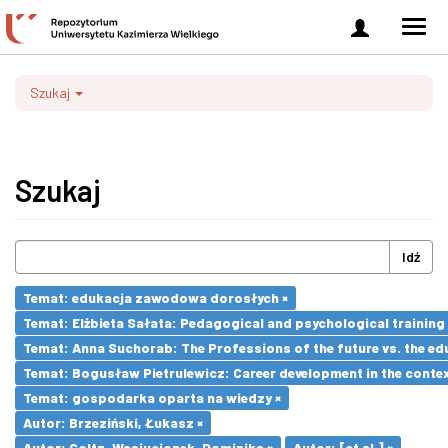
Zaloguj
Men
się
nawi
Szukaj
Szukaj
Idź
Temat: edukacja zawodowa dorosłych ×
Temat: Elżbieta Sałata: Pedagogical and psychological training 
Temat: Anna Suchorab: The Professions of the future vs. the ed
Temat: Bogusław Pietrulewicz: Career development in the contex
Temat: gospodarka oparta na wiedzy ×
Autor: Brzeziński, Łukasz ×
Autor: Goltz-Wasiucionek, Dominika ×
Autor: [et al.] ×