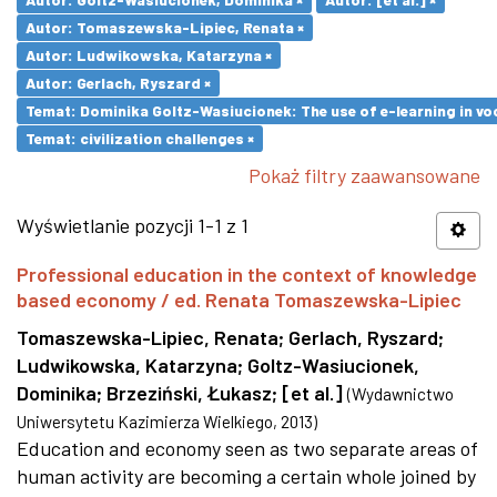
Autor: Tomaszewska-Lipiec, Renata ×
Autor: Ludwikowska, Katarzyna ×
Autor: Gerlach, Ryszard ×
Temat: Dominika Goltz-Wasiucionek: The use of e-learning in vo
Temat: civilization challenges ×
Pokaż filtry zaawansowane
Wyświetlanie pozycji 1-1 z 1
Professional education in the context of knowledge
based economy / ed. Renata Tomaszewska-Lipiec
Tomaszewska-Lipiec, Renata
;
Gerlach, Ryszard
;
Ludwikowska, Katarzyna
;
Goltz-Wasiucionek,
Dominika
;
Brzeziński, Łukasz
;
[et al.]
(
Wydawnictwo
Uniwersytetu Kazimierza Wielkiego
,
2013
)
Education and economy seen as two separate areas of
human activity are becoming a certain whole joined by