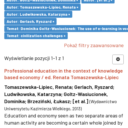
Autor: Tomaszewska-Lipiec, Renata ×
Autor: Ludwikowska, Katarzyna ×
Autor: Gerlach, Ryszard ×
Temat: Dominika Goltz-Wasiucionek: The use of e-learning in vo
Temat: civilization challenges ×
Pokaż filtry zaawansowane
Wyświetlanie pozycji 1-1 z 1
Professional education in the context of knowledge
based economy / ed. Renata Tomaszewska-Lipiec
Tomaszewska-Lipiec, Renata
;
Gerlach, Ryszard
;
Ludwikowska, Katarzyna
;
Goltz-Wasiucionek,
Dominika
;
Brzeziński, Łukasz
;
[et al.]
(
Wydawnictwo
Uniwersytetu Kazimierza Wielkiego
,
2013
)
Education and economy seen as two separate areas of
human activity are becoming a certain whole joined by