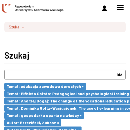
Zaloguj
Men
się
nawi
Szukaj
Szukaj
Idź
Temat: edukacja zawodowa dorosłych ×
Temat: Elżbieta Sałata: Pedagogical and psychological training 
Temat: Andrzej Bogaj: The change of the vocational education p
Temat: Dominika Goltz-Wasiucionek: The use of e-learning in vo
Temat: gospodarka oparta na wiedzy ×
Autor: Brzeziński, Łukasz ×
Autor: Goltz-Wasiucionek, Dominika ×