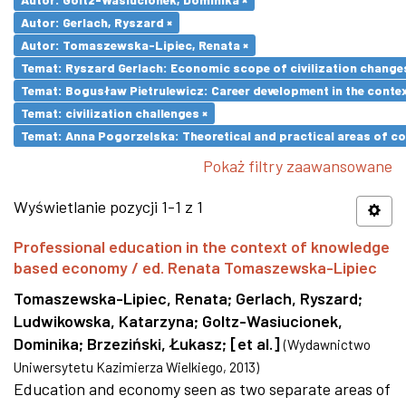
Autor: Gerlach, Ryszard ×
Autor: Tomaszewska-Lipiec, Renata ×
Temat: Ryszard Gerlach: Economic scope of civilization changes
Temat: Bogusław Pietrulewicz: Career development in the contex
Temat: civilization challenges ×
Temat: Anna Pogorzelska: Theoretical and practical areas of co
Pokaż filtry zaawansowane
Wyświetlanie pozycji 1-1 z 1
Professional education in the context of knowledge
based economy / ed. Renata Tomaszewska-Lipiec
Tomaszewska-Lipiec, Renata
;
Gerlach, Ryszard
;
Ludwikowska, Katarzyna
;
Goltz-Wasiucionek,
Dominika
;
Brzeziński, Łukasz
;
[et al.]
(
Wydawnictwo
Uniwersytetu Kazimierza Wielkiego
,
2013
)
Education and economy seen as two separate areas of