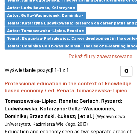
Autor: Ludwikowska, Katarzyna ×
Autor: Goltz-Wasiucionek, Dominika ×
Temat: Katarzyna Ludwikowska: Research on career paths and pro
Autor: Tomaszewska-Lipiec, Renata ×
Temat: Bogusław Pietrulewicz: Career development in the contex
Temat: Dominika Goltz-Wasiucionek: The use of e-learning in vo
Pokaż filtry zaawansowane
Wyświetlanie pozycji 1-1 z 1
Professional education in the context of knowledge
based economy / ed. Renata Tomaszewska-Lipiec
Tomaszewska-Lipiec, Renata
;
Gerlach, Ryszard
;
Ludwikowska, Katarzyna
;
Goltz-Wasiucionek,
Dominika
;
Brzeziński, Łukasz
;
[et al.]
(
Wydawnictwo
Uniwersytetu Kazimierza Wielkiego
,
2013
)
Education and economy seen as two separate areas of