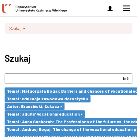
Zaloguj
Men
się
nawi
Szukaj
Szukaj
Idź
Temat: Małgorzata Bogaj: Barriers and chances of vocational ed
Temat: edukacja zawodowa dorosłych ×
Autor: Brzeziński, Łukasz ×
Temat: adults’ vocational education ×
Temat: Anna Suchorab: The Professions of the future vs. the ed
Temat: Andrzej Bogaj: The change of the vocational education p
Temat: Anna Pogorzelska: Theoretical and practical areas of co