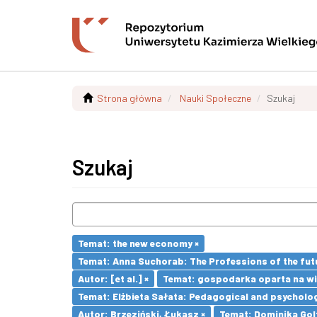
Strona główna
Nauki Społeczne
Szukaj
Szukaj
Temat: the new economy ×
Temat: Anna Suchorab: The Professions of the futu
Autor: [et al.] ×
Temat: gospodarka oparta na wi
Temat: Elżbieta Sałata: Pedagogical and psychologi
Autor: Brzeziński, Łukasz ×
Temat: Dominika Golt