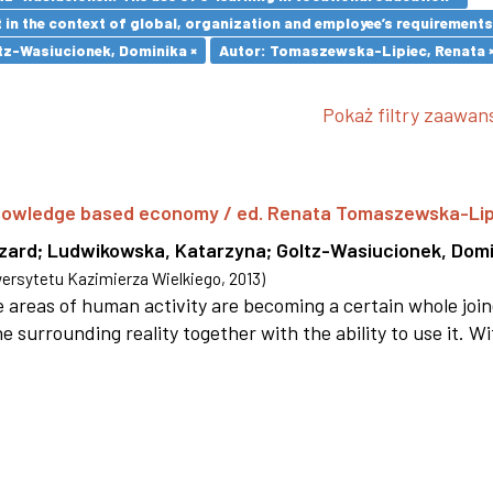
in the context of global, organization and employee’s requirement
tz-Wasiucionek, Dominika ×
Autor: Tomaszewska-Lipiec, Renata 
Pokaż filtry zaawa
 knowledge based economy / ed. Renata Tomaszewska-Li
szard
;
Ludwikowska, Katarzyna
;
Goltz-Wasiucionek, Domi
rsytetu Kazimierza Wielkiego
,
2013
)
areas of human activity are becoming a certain whole joi
e surrounding reality together with the ability to use it. W