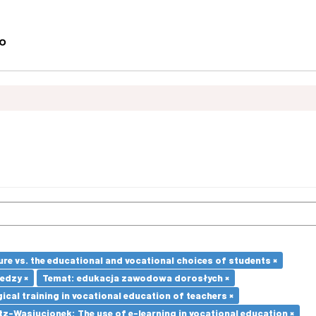
re vs. the educational and vocational choices of students ×
edzy ×
Temat: edukacja zawodowa dorosłych ×
cal training in vocational education of teachers ×
z-Wasiucionek: The use of e-learning in vocational education ×