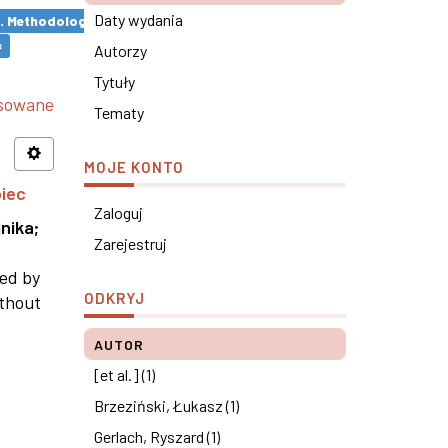
Daty wydania
s. Methodological remarks ×
×
Autorzy
Tytuły
nsowane
Tematy
MOJE KONTO
piec
Zaloguj
nika
;
Zarejestruj
ned by
ODKRYJ
ithout
AUTOR
[et al.] (1)
Brzeziński, Łukasz (1)
Gerlach, Ryszard (1)