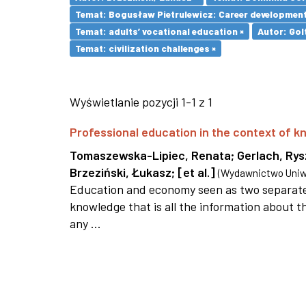
Temat: Bogusław Pietrulewicz: Career development 
Temat: adults’ vocational education ×
Autor: Gol
Temat: civilization challenges ×
Wyświetlanie pozycji 1-1 z 1
Professional education in the context of
Tomaszewska-Lipiec, Renata
;
Gerlach, Ry
Brzeziński, Łukasz
;
[et al.]
(
Wydawnictwo Uniwe
Education and economy seen as two separate 
knowledge that is all the information about th
any ...